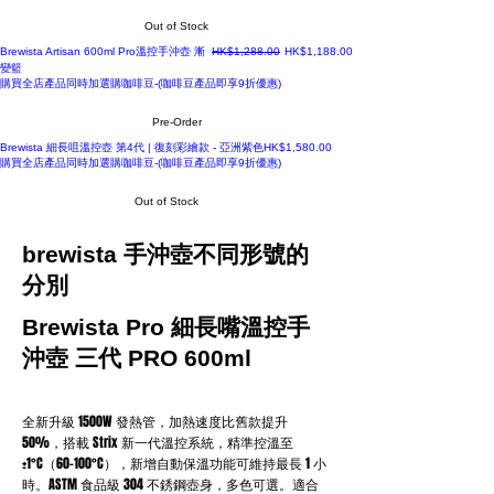
Out of Stock
Regular Price
Sale Price
Brewista Artisan 600ml Pro溫控手沖壺 漸
HK$1,288.00
HK$1,188.00
變籃
購買全店產品同時加選購咖啡豆-(咖啡豆產品即享9折優惠)
Pre-Order
B壺-特別版
Price
Brewista 細長咀溫控壺 第4代 | 復刻彩繪款 - 亞洲紫色
HK$1,580.00
購買全店產品同時加選購咖啡豆-(咖啡豆產品即享9折優惠)
Out of Stock
brewista 手沖壺不同形號的
分別
Brewista Pro 細長嘴溫控手
沖壺 三代 PRO 600ml
全新升級 1500W 發熱管，加熱速度比舊款提升
50%，搭載 Strix 新一代溫控系統，精準控溫至
±1°C（60–100°C），新增自動保溫功能可維持最長 1 小
時。ASTM 食品級 304 不銹鋼壺身，多色可選。適合