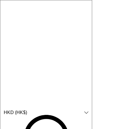
購物小教學:
-顯示「新增購物車」＝ 店內或倉庫有現貨，可即日或短期內寄
出。
-顯示「預購」＝ 暫時沒有現貨，但可以為你向供應商訂貨，頁面
會標示預計到貨日期供參考。
-顯示「無庫存」＝ 商品曾經有售，但目前無法再補貨，因此暫時
不能購買或預訂。
Log In
HKD (HK$)