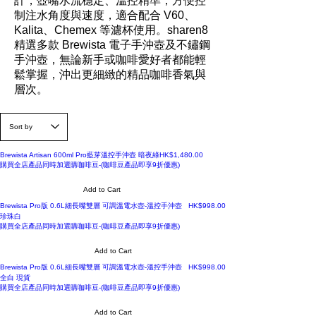
計，壺嘴水流穩定、溫控精準，方便控
制注水角度與速度，適合配合 V60、
Kalita、Chemex 等濾杯使用。sharen8
精選多款 Brewista 電子手沖壺及不鏽鋼
手沖壺，無論新手或咖啡愛好者都能輕
鬆掌握，沖出更細緻的精品咖啡香氣與
層次。
Price
Brewista Artisan 600ml Pro藍芽溫控手沖壺 暗夜綠
HK$1,480.00
購買全店產品同時加選購咖啡豆-(咖啡豆產品即享9折優惠)
Add to Cart
Price
Brewista Pro版 0.6L細長嘴雙層 可調溫電水壺-溫控手沖壺
HK$998.00
珍珠白
購買全店產品同時加選購咖啡豆-(咖啡豆產品即享9折優惠)
Add to Cart
Price
Brewista Pro版 0.6L細長嘴雙層 可調溫電水壺-溫控手沖壺
HK$998.00
全白 現貨
購買全店產品同時加選購咖啡豆-(咖啡豆產品即享9折優惠)
Add to Cart