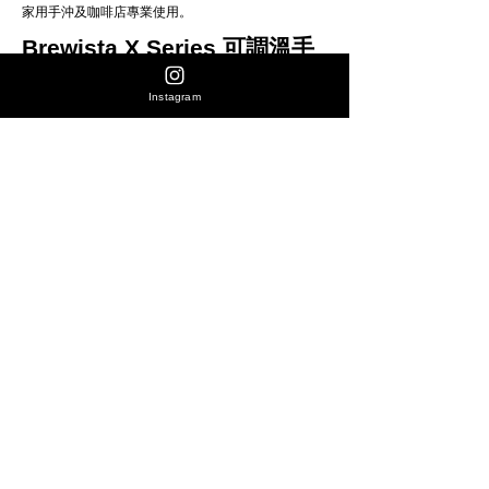
家用手沖及咖啡店專業使用。
Brewista X Series 可調溫手
沖壺 800ml
Instagram
全新線條設計，弧形鵝頸壺嘴出水更易
控制，旋鈕式溫控面板操作直觀。
1500W 高功率從室溫到沸騰僅需約 2.5
分鐘，800ml 大容量適合多杯手沖。