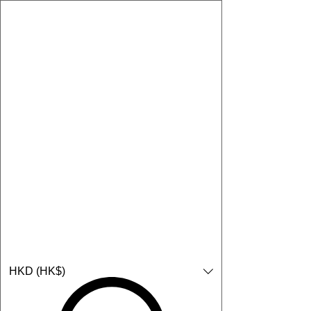
購物小教學:
-顯示「新增購物車」＝ 店內或倉庫有現貨，可即日或短期內寄
出。
-顯示「預購」＝ 暫時沒有現貨，但可以為你向供應商訂貨，頁面
會標示預計到貨日期供參考。
-顯示「無庫存」＝ 商品曾經有售，但目前無法再補貨，因此暫時
不能購買或預訂。
Log In
HKD (HK$)