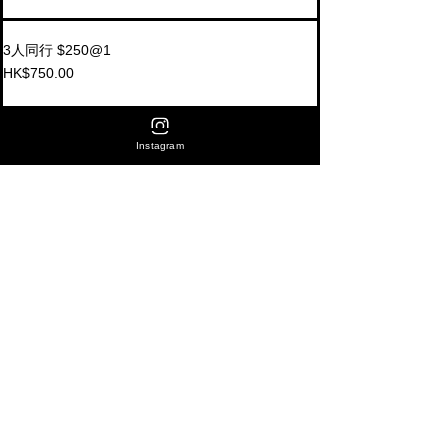
3人同行 $250@1
HK$750.00
More prices (1)
Instagram
Share this event