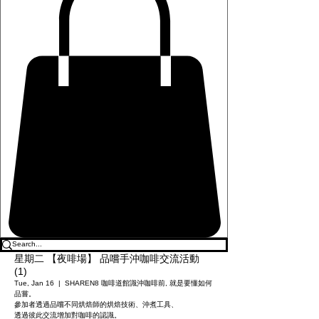
星期二 【夜啡場】 品嚐手沖咖啡交流活動
(1)
Tue, Jan 16
  |  
SHAREN8 咖啡道館
識沖咖啡前, 就是要懂如何
品嘗。
參加者透過品嚐不同烘焙師的烘焙技術、沖煮工具、
透過彼此交流增加對咖啡的認識。