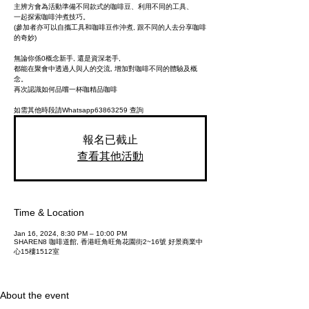
主辨方會為活動準備不同款式的咖啡豆、利用不同的工具、
一起探索咖啡沖煮技巧。
(參加者亦可以自攜工具和咖啡豆作沖煮, 跟不同的人去分享咖啡
的奇妙)
無論你係0概念新手, 還是資深老手,
都能在聚會中透過人與人的交流, 增加對咖啡不同的體驗及概
念。
再次認識如何品嚐一杯咖精品咖啡
如需其他時段請Whatsapp63863259 查詢
報名已截止
查看其他活動
Time & Location
Jan 16, 2024, 8:30 PM – 10:00 PM
SHAREN8 咖啡道館, 香港旺角旺角花園街2~16號 好景商業中
心15樓1512室
About the event