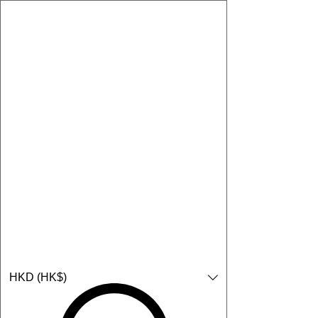
購物小教學:
-顯示「新增購物車」＝ 店內或倉庫有現貨，可即日或短期內寄
出。
-顯示「預購」＝ 暫時沒有現貨，但可以為你向供應商訂貨，頁面
會標示預計到貨日期供參考。
-顯示「無庫存」＝ 商品曾經有售，但目前無法再補貨，因此暫時
不能購買或預訂。
Log In
HKD (HK$)