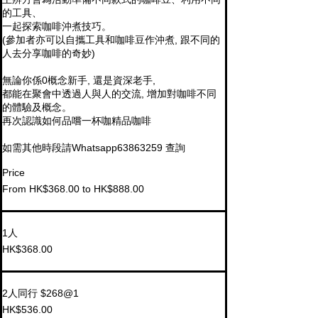
的工具、

一起探索咖啡沖煮技巧。

(參加者亦可以自攜工具和咖啡豆作沖煮, 跟不同的
人去分享咖啡的奇妙)

無論你係0概念新手, 還是資深老手,

都能在聚會中透過人與人的交流, 增加對咖啡不同
的體驗及概念。

再次認識如何品嚐一杯咖精品咖啡

如需其他時段請Whatsapp63863259 查詢
Price
From HK$368.00 to HK$888.00
1人
HK$368.00
2人同行 $268@1
HK$536.00