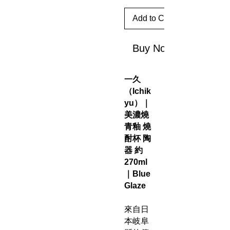
Add to Cart
Buy Now
一久
（Ichik
yu）｜
美濃燒
青釉 燒
酎杯 陶
器 約
270ml
｜Blue
Glaze
來自日
本岐阜