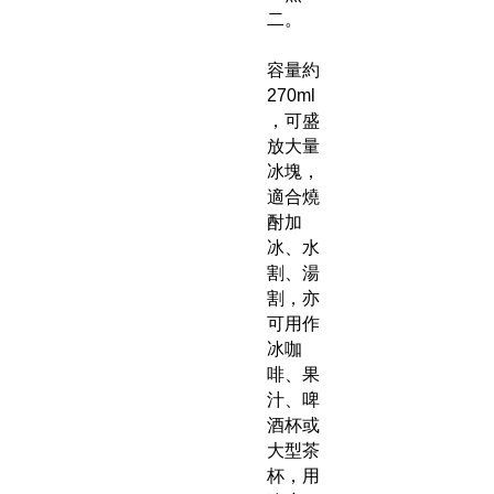
二。
容量約
270ml
，可盛
放大量
冰塊，
適合燒
酎加
冰、水
割、湯
割，亦
可用作
冰咖
啡、果
汁、啤
酒杯或
大型茶
杯，用