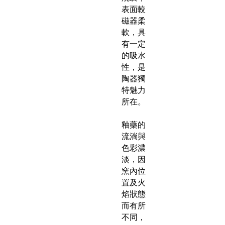
表面較
磁器柔
軟，具
有一定
的吸水
性，是
陶器獨
特魅力
所在。
釉藥的
流淌與
色彩濃
淡，因
窯內位
置及火
焰狀態
而有所
不同，