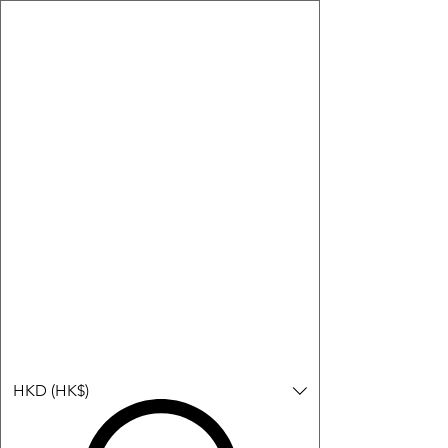
購物小教學:
-顯示「新增購物車」＝ 店內或倉庫有現貨，可即日或短期內寄
出。
-顯示「預購」＝ 暫時沒有現貨，但可以為你向供應商訂貨，頁面
會標示預計到貨日期供參考。
-顯示「無庫存」＝ 商品曾經有售，但目前無法再補貨，因此暫時
不能購買或預訂。
Log In
HKD (HK$)