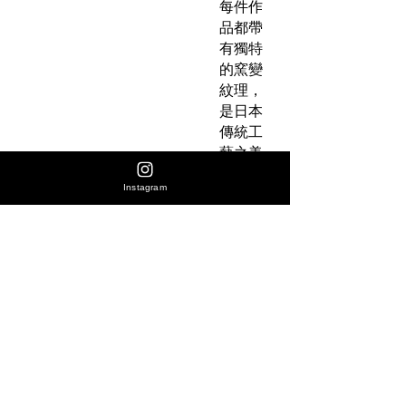
每件作
品都帶
有獨特
的窯變
紋理，
是日本
傳統工
藝之美
的體
Instagram
現。
產品
規格
品
牌
：
一久
No Reviews Yet
（Ich
Share your thoughts. Be the first to leave
ikyu
a review.