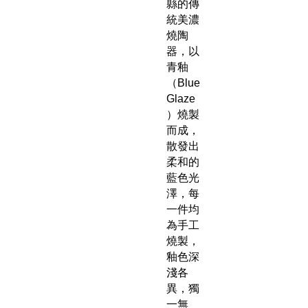
縣的傳
統美濃
燒陶
器，以
青釉
（Blue
Glaze
）燒製
而成，
散發出
柔和的
藍色光
澤，每
一件均
為手工
燒製，
釉色深
淺各
異，獨
一無