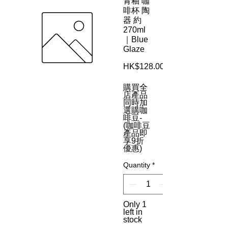
青釉 咖
啡杯 陶
器 約
270ml
｜Blue
Glaze
HK$128.00
購買全
店產品
同時加
選購咖
啡豆-
(咖啡豆
產品即
享9折
優惠)
Quantity
*
Only 1
left in
stock