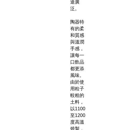
途廣
泛。
陶器特
有的柔
和質感
與溫潤
手感，
讓每一
口飲品
都更添
風味。
由於使
用粒子
較粗的
土料，
以1100
至1200
度高溫
燒製，