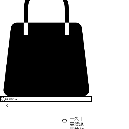
一久｜
美濃燒