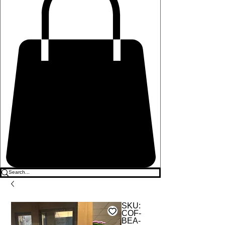
SKU:
COF-
BEA-