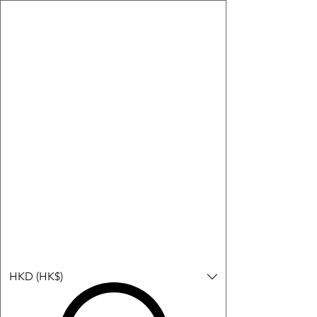
購物小教學:
-顯示「新增購物車」＝ 店內或倉庫有現貨，可即日或短期內寄
出。
-顯示「預購」＝ 暫時沒有現貨，但可以為你向供應商訂貨，頁面
會標示預計到貨日期供參考。
-顯示「無庫存」＝ 商品曾經有售，但目前無法再補貨，因此暫時
不能購買或預訂。
Log In
HKD (HK$)