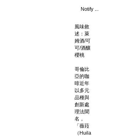
Notify When Available
風味敘
述：萊
姆酒/可
可/酒釀
櫻桃
哥倫比
亞的咖
啡近年
以多元
品種與
創新處
理法聞
名，
「薇菈
（Huila