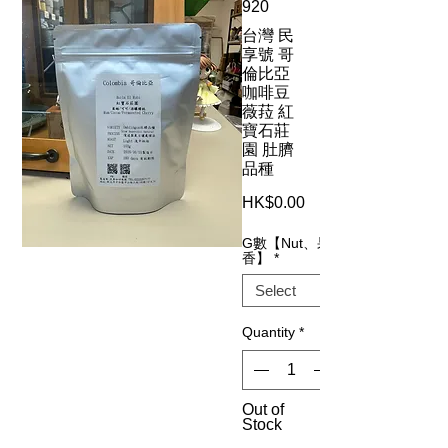
920
台灣 民
享號 哥
倫比亞
咖啡豆
薇菈 紅
寶石莊
園 肚臍
品種
Price
HK$0.00
G數【Nut、果
香】
*
Quantity
*
Out of
Stock