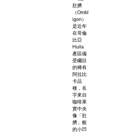
肚臍
（Ombl
igon）
是近年
在哥倫
比亞
Huila
產區備
受矚目
的稀有
阿拉比
卡品
種，名
字來自
咖啡果
實中央
像「肚
臍」般
的小凹