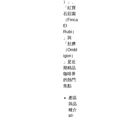
）」、
「紅寶
石莊園
（Finca
El
Rubi）
」與
「肚臍
（Ombl
igon）
」是近
期精品
咖啡界
的熱門
焦點
產區
與品
種介
紹: