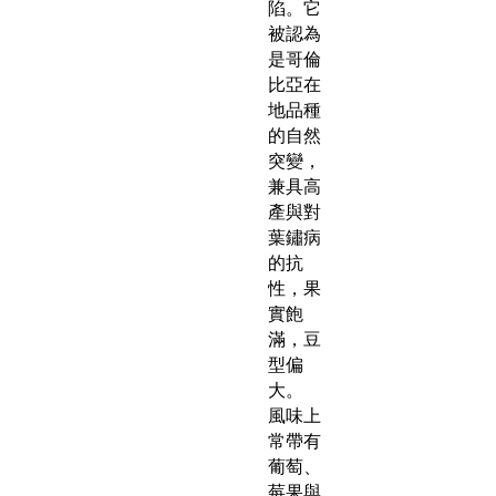
陷。它
被認為
是哥倫
比亞在
地品種
的自然
突變，
兼具高
產與對
葉鏽病
的抗
性，果
實飽
滿，豆
型偏
大。
風味上
常帶有
葡萄、
莓果與