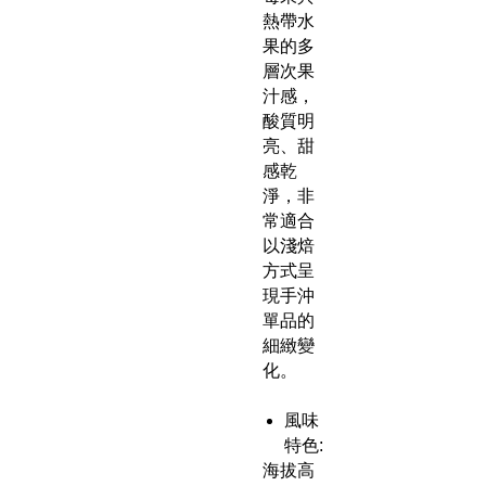
熱帶水
果的多
層次果
汁感，
酸質明
亮、甜
感乾
淨，非
常適合
以淺焙
方式呈
現手沖
單品的
細緻變
化。
風味
特色:
海拔高