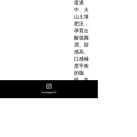
度適
中、火
山土壤
肥沃，
孕育出
酸值圓
潤、甜
感高、
口感極
度平衡
的咖
啡，常
帶有柑
Instagram
橘與核
果香
氣，號
稱哥國
的國寶
級產
區。