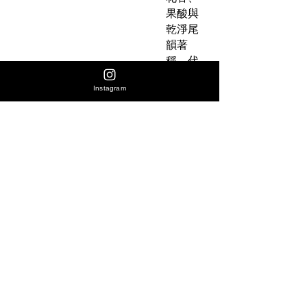
果酸與
乾淨尾
韻著
稱，代
表了新
Instagram
世代衣
索比亞
咖啡的
典範。
No Reviews Yet
Share your thoughts. Be the first to leave
a review.
Leave a Review