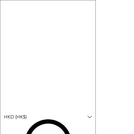
購物小教學:
-顯示「新增購物車」＝ 店內或倉庫有現貨，可即日或短期內寄
出。
-顯示「預購」＝ 暫時沒有現貨，但可以為你向供應商訂貨，頁面
會標示預計到貨日期供參考。
-顯示「無庫存」＝ 商品曾經有售，但目前無法再補貨，因此暫時
不能購買或預訂。
Log In
HKD (HK$)