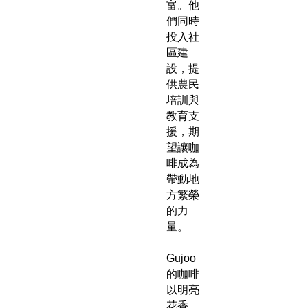
富。他
們同時
投入社
區建
設，提
供農民
培訓與
教育支
援，期
望讓咖
啡成為
帶動地
方繁榮
的力
量。
Gujoo
的咖啡
以明亮
花香、