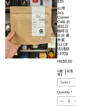
835
台灣
Jo's
Corner
Café 衣
索比亞
咖啡豆
古吉 夏
奇索
G1 (水
洗/淺焙
) 100g
Price
HK$0.00
G數【花香、果
香】
*
Quantity
*