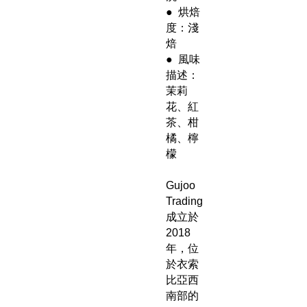
● 烘焙
度：淺
焙
● 風味
描述：
茉莉
花、紅
茶、柑
橘、檸
檬
Gujoo
Trading
成立於
2018
年，位
於衣索
比亞西
南部的