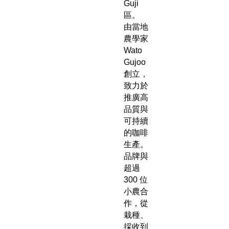
Guji
區。
由當地
農學家
Wato
Gujoo
創立，
致力於
推廣高
品質與
可持續
的咖啡
生產。
品牌與
超過
300 位
小農合
作，從
栽種、
採收到