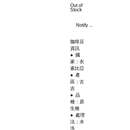
Out of
Stock
Notify When Available
咖啡豆
資訊
● 國
家：衣
索比亞
● 產
區：古
吉
● 品
種：原
生種
● 處理
法：水
洗