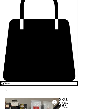
SKU:
COF-
BEA-