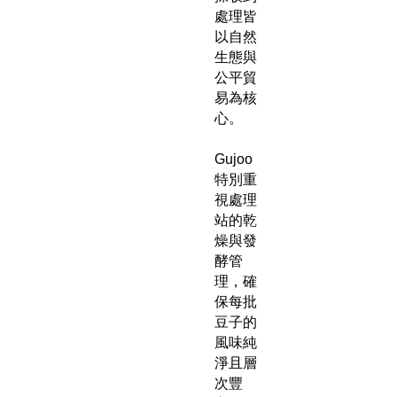
處理皆
以自然
生態與
公平貿
易為核
心。
Gujoo
特別重
視處理
站的乾
燥與發
酵管
理，確
保每批
豆子的
風味純
淨且層
次豐