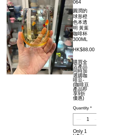
064
圓潤的
球形橙
色本透
明 黃葉
咖啡杯
300ML
Price
HK$88.00
購買全
店產品
同時加
選購咖
啡豆-
(咖啡豆
產品即
享9折
優惠)
Quantity
*
Only 1