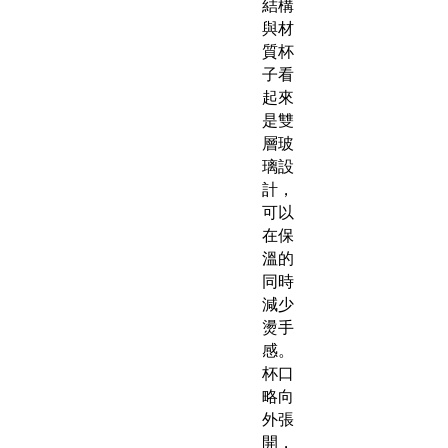
結構
與材
質杯
子看
起來
是雙
層玻
璃設
計，
可以
在保
溫的
同時
減少
燙手
感。​
杯口
略向
外張
開，