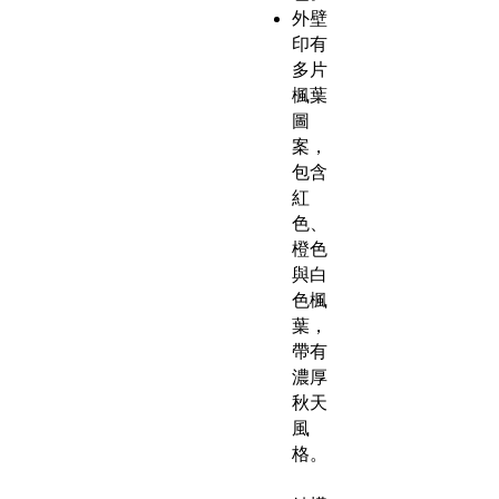
外壁
印有
多片
楓葉
圖
案，
包含
紅
色、
橙色
與白
色楓
葉，
帶有
濃厚
秋天
風
格。