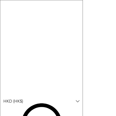
購物小教學:
-顯示「新增購物車」＝ 店內或倉庫有現貨，可即日或短期內寄
出。
-顯示「預購」＝ 暫時沒有現貨，但可以為你向供應商訂貨，頁面
會標示預計到貨日期供參考。
-顯示「無庫存」＝ 商品曾經有售，但目前無法再補貨，因此暫時
不能購買或預訂。
Log In
HKD (HK$)