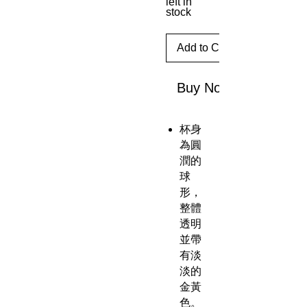
left in
stock
Add to Cart
Buy Now
杯身
為圓
潤的
球
形，
整體
透明
並帶
有淡
淡的
金黃
色。​