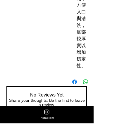
方便
入口
與清
洗，
底部
較厚
實以
增加
穩定
性。
No Reviews Yet
Share your thoughts. Be the first to leave
a review.
Instagram
Leave a Review