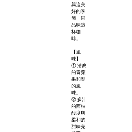
與這美
好的季
節一同
品味這
杯咖
啡。
【風
味】
① 清爽
的青蘋
果和梨
的風
味。
② 多汁
的西柚
酸度與
柔和的
甜味完