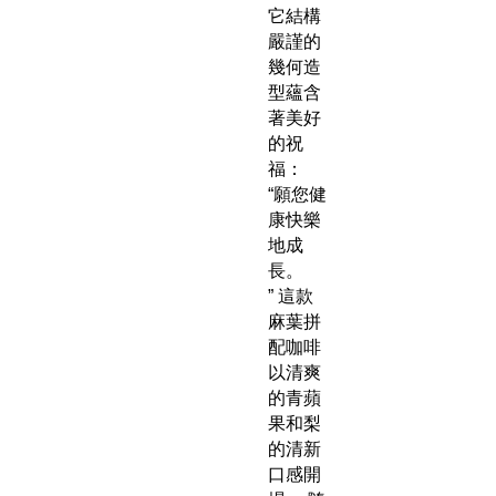
它結構
嚴謹的
幾何造
型蘊含
著美好
的祝
福：
“願您健
康快樂
地成
長。
” 這款
麻葉拼
配咖啡
以清爽
的青蘋
果和梨
的清新
口感開