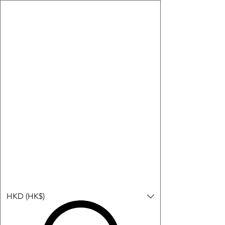
購物小教學:
-顯示「新增購物車」＝ 店內或倉庫有現貨，可即日或短期內寄
出。
-顯示「預購」＝ 暫時沒有現貨，但可以為你向供應商訂貨，頁面
會標示預計到貨日期供參考。
-顯示「無庫存」＝ 商品曾經有售，但目前無法再補貨，因此暫時
不能購買或預訂。
Log In
HKD (HK$)