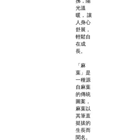
拂，陽
光溫
暖， 讓
人身心
舒展，
輕鬆自
在成
長。
「麻
葉」是
一種源
自麻葉
的傳統
圖案，
麻葉以
其筆直
挺拔的
生長而
聞名。