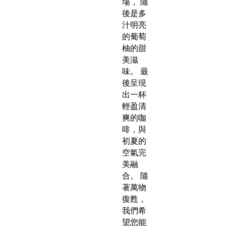
場， 隨
後是多
汁明亮
的葡萄
柚的甜
美滋
味。 最
後呈現
出一杯
輕盈清
爽的咖
啡，與
初夏的
空氣完
美融
合。 隨
著萬物
復甦，
我們希
望您能