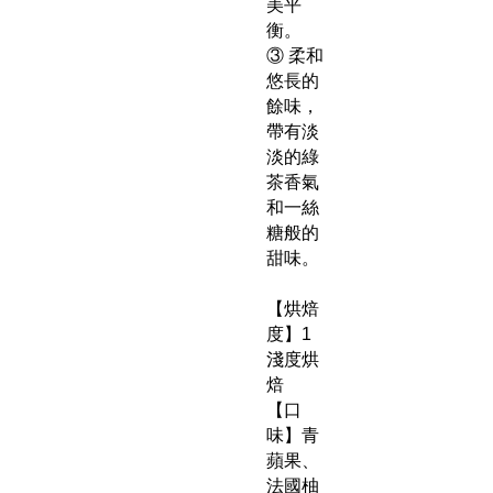
美平
衡。
③ 柔和
悠長的
餘味，
帶有淡
淡的綠
茶香氣
和一絲
糖般的
甜味。
【烘焙
度】1
淺度烘
焙
【口
味】青
蘋果、
法國柚