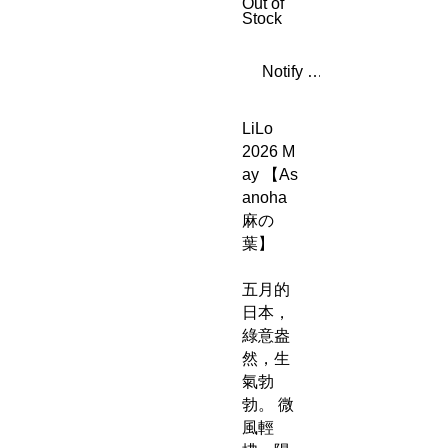
Out of
Stock
Notify When Available
LiLo
2026 M
ay 【As
anoha
麻の
葉】
五月的
日本，
綠意盎
然，生
氣勃
勃。 微
風輕