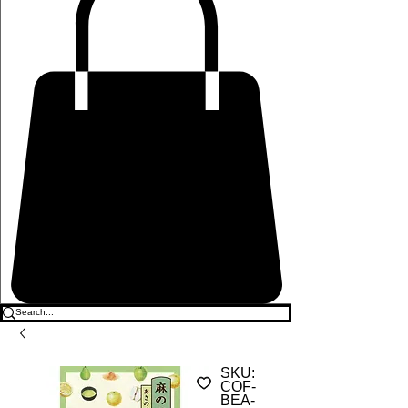
SKU:
COF-
BEA-