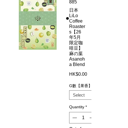
885
日本
LiLo
Coffee
Roaster
s【26
年5月
限定咖
啡豆】
麻の葉
Asanoh
a Blend
Price
HK$0.00
G數【果香】
Quantity
*