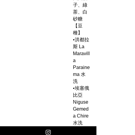
子、綠
茶、白
砂糖
【豆
種】
•洪都拉
斯 La
Maravill
a
Paraine
ma 水
洗
•埃塞俄
比亞
Niguse
Gemed
a Chire
水洗
•坦尚尼