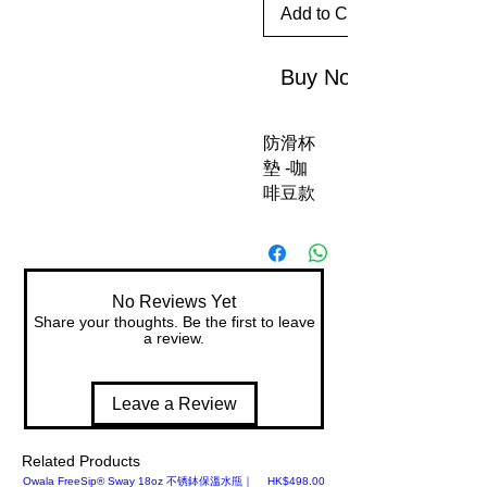
Add to Cart
Buy Now
防滑杯
墊 -咖
啡豆款
No Reviews Yet
Share your thoughts. Be the first to leave
a review.
Leave a Review
Related Products
Price
Owala FreeSip® Sway 18oz 不锈鉢保溫水甁｜
HK$498.00
【美國LTD】Owala Kids' FreeS