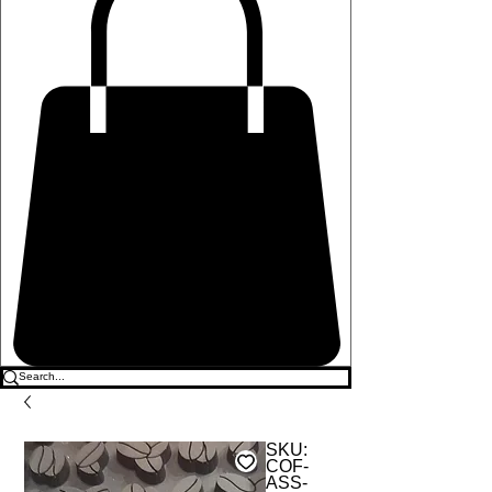
SKU:
COF-
ASS-