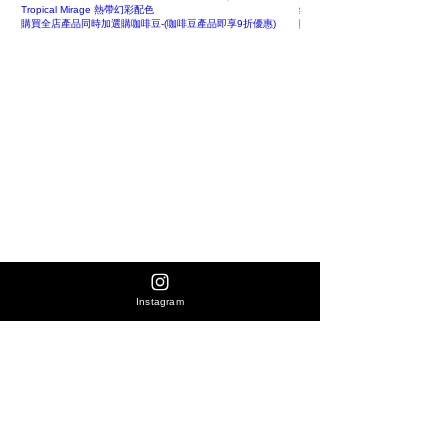
Tropical Mirage 熱帶幻彩配色
鏽鎘保溫水甁｜Ready, Set, S
購買全店產品同時加選購咖啡豆-(咖啡豆產品即享9折優惠)
購買全店產品同時加選購咖啡豆-(
Instagram