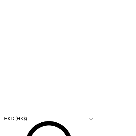
購物小教學:
-顯示「新增購物車」＝ 店內或倉庫有現貨，可即日或短期內寄
出。
-顯示「預購」＝ 暫時沒有現貨，但可以為你向供應商訂貨，頁面
會標示預計到貨日期供參考。
-顯示「無庫存」＝ 商品曾經有售，但目前無法再補貨，因此暫時
不能購買或預訂。
Log In
HKD (HK$)