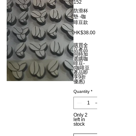
152
防滑杯
墊 -咖
啡豆款
Price
HK$38.00
購買全
店產品
同時加
選購咖
啡豆-
(咖啡豆
產品即
享9折
優惠)
Quantity
*
Only 2
left in
stock