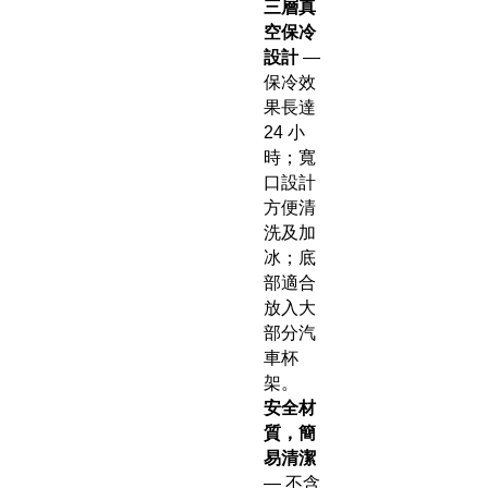
三層真
空保冷
設計
—
保冷效
果長達
24 小
時；寬
口設計
方便清
洗及加
冰；底
部適合
放入大
部分汽
車杯
架。
安全材
質，簡
易清潔
— 不含