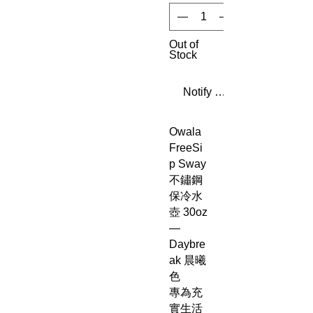
Out of
Stock
Notify When Available
Owala
FreeSi
p Sway
不鏽鋼
保冷水
壺 30oz
—
Daybre
ak 晨曦
色
專為充
實生活