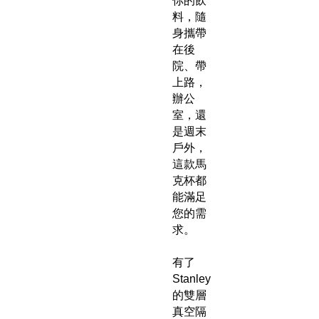
你的飲
料，隨
身攜帶
在後
院、帶
上路，
辦公
室，還
是週末
戶外，
這款馬
克杯都
能滿足
您的需
求。
有了
Stanley
的雙層
真空隔