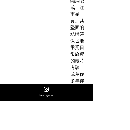
鏽鋼製
成，注
重品
質。其
堅固的
結構確
保它能
承受日
常旅程
的嚴苛
考驗，
成為你
多年伴
侶。在
史丹
Instagram
利，我
們對每
一件產
品都提
供百分