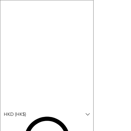
購物小教學:
-顯示「新增購物車」＝ 店內或倉庫有現貨，可即日或短期內寄
出。
-顯示「預購」＝ 暫時沒有現貨，但可以為你向供應商訂貨，頁面
會標示預計到貨日期供參考。
-顯示「無庫存」＝ 商品曾經有售，但目前無法再補貨，因此暫時
不能購買或預訂。
Log In
HKD (HK$)