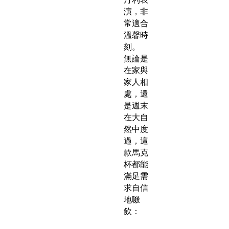
演，非
常適合
溫馨時
刻。
無論是
在家與
家人相
處，還
是週末
在大自
然中度
過，這
款馬克
杯都能
滿足需
求自信
地啜
飲：