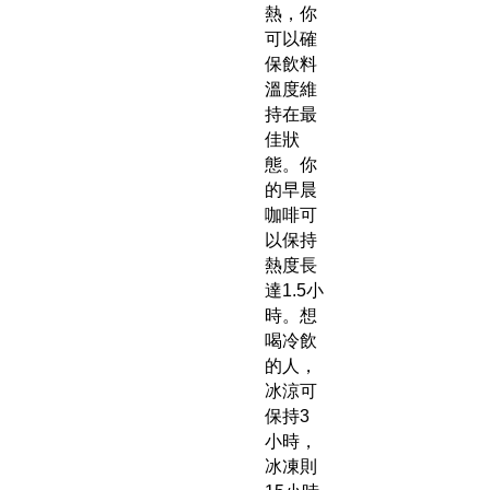
熱，你
可以確
保飲料
溫度維
持在最
佳狀
態。你
的早晨
咖啡可
以保持
熱度長
達1.5小
時。想
喝冷飲
的人，
冰涼可
保持3
小時，
冰凍則