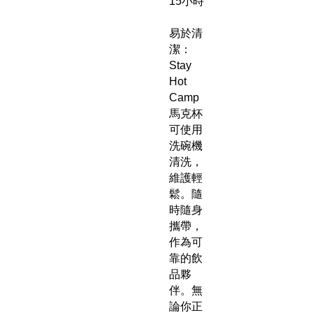
15小時
易於清
潔：
Stay
Hot
Camp
馬克杯
可使用
洗碗機
清洗，
維護輕
鬆。隨
時隨身
攜帶，
作為可
靠的飲
品夥
伴。無
論你正