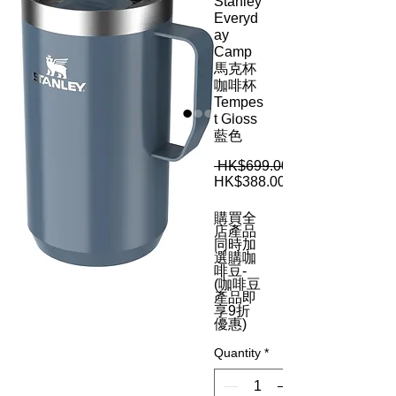
Stanley
Everyd
ay
Camp
馬克杯
咖啡杯
Tempes
t Gloss
藍色
 HK$699.00 
HK$388.00
購買全
店產品
同時加
選購咖
啡豆-
(咖啡豆
產品即
享9折
優惠)
Quantity
*