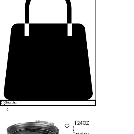
【24OZ
】