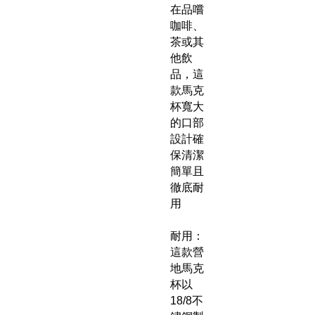
在品嚐
咖啡、
茶或其
他飲
品，這
款馬克
杯寬大
的口部
設計確
保清潔
簡單且
徹底耐
用
耐用：
這款營
地馬克
杯以
18/8不