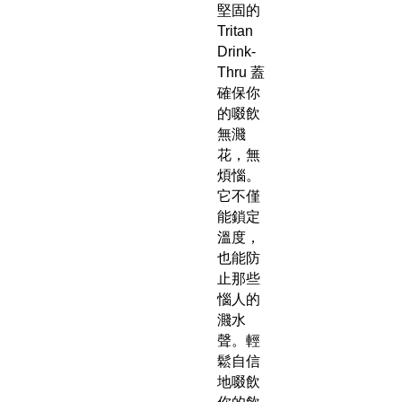
堅固的
Tritan
Drink-
Thru 蓋
確保你
的啜飲
無濺
花，無
煩惱。
它不僅
能鎖定
溫度，
也能防
止那些
惱人的
濺水
聲。輕
鬆自信
地啜飲