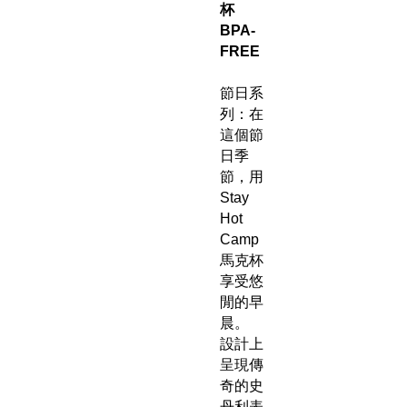
杯
BPA-
FREE
節日系
列：在
這個節
日季
節，用
Stay
Hot
Camp
馬克杯
享受悠
閒的早
晨。
設計上
呈現傳
奇的史
丹利表