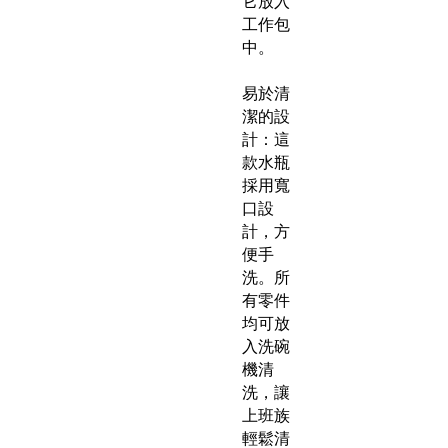
它放入
工作包
中。
易於清
潔的設
計：這
款水瓶
採用寬
口設
計，方
便手
洗。所
有零件
均可放
入洗碗
機清
洗，讓
上班族
輕鬆清