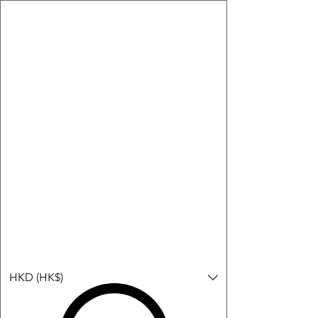
購物小教學:
-顯示「新增購物車」＝ 店內或倉庫有現貨，可即日或短期內寄
出。
-顯示「預購」＝ 暫時沒有現貨，但可以為你向供應商訂貨，頁面
會標示預計到貨日期供參考。
-顯示「無庫存」＝ 商品曾經有售，但目前無法再補貨，因此暫時
不能購買或預訂。
Log In
HKD (HK$)