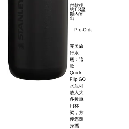
付款後
約1-3星
期內寄
出
Pre-Order
完美旅
行水
瓶：這
款
Quick
Filp GO
水瓶可
放入大
多數車
用杯
架，方
便您隨
身攜