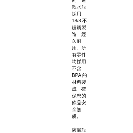
同，這
款水瓶
採用
18/8 不
鏽鋼製
造，經
久耐
用。所
有零件
均採用
不含
BPA 的
材料製
成，確
保您的
飲品安
全無
虞。
防漏瓶