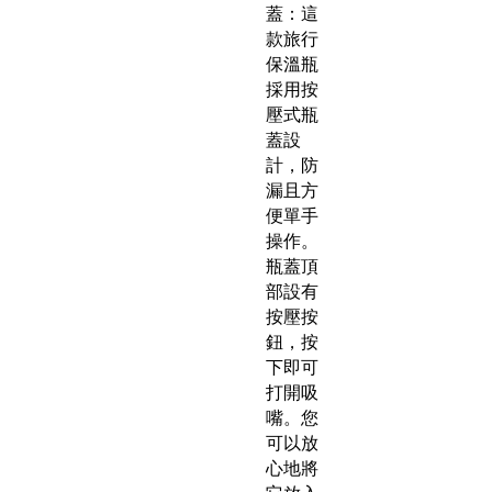
蓋：這
款旅行
保溫瓶
採用按
壓式瓶
蓋設
計，防
漏且方
便單手
操作。
瓶蓋頂
部設有
按壓按
鈕，按
下即可
打開吸
嘴。您
可以放
心地將