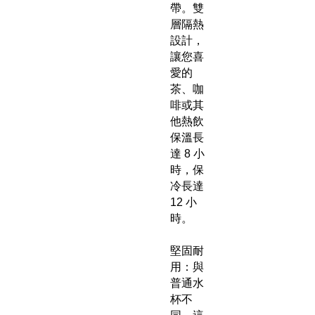
帶。雙
層隔熱
設計，
讓您喜
愛的
茶、咖
啡或其
他熱飲
保溫長
達 8 小
時，保
冷長達
12 小
時。
堅固耐
用：與
普通水
杯不