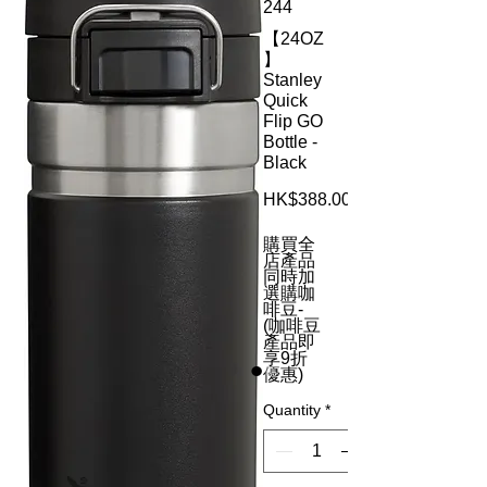
244
【24OZ
】
Stanley
Quick
Flip GO
Bottle -
Black
HK$388.00
購買全
店產品
同時加
選購咖
啡豆-
(咖啡豆
產品即
享9折
優惠)
Quantity
*