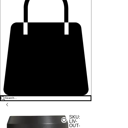
SKU:
LIV-
OUT-