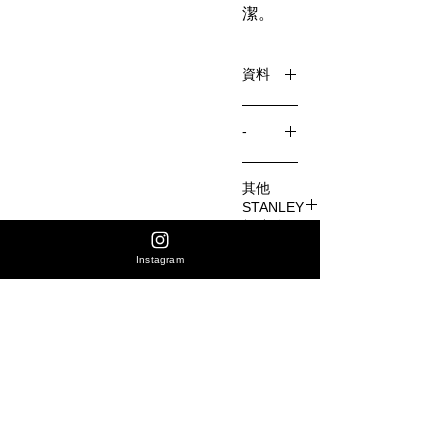
潔。
資料
-
限量版
平行進
顏色在
其他
口
幾分鐘
STANLEY
內就售
杯連結
空。請
Instagram
https://w
嘗試您
產品
ww.shar
最喜歡
注意
en8.co
的顏
m/stanle
完美主
色。
門市
y-
意者請
地址
quenche
到店內
r
購買
香港
花園