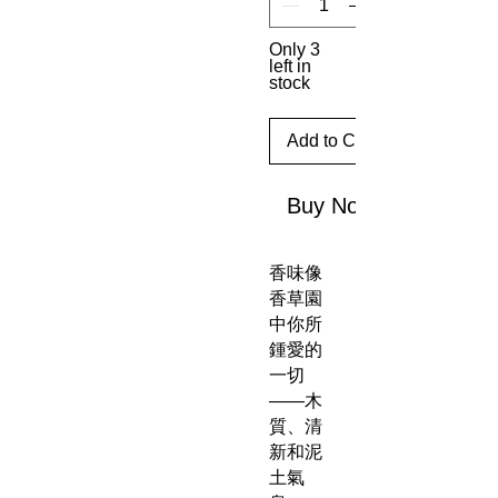
Only 3
left in
stock
Add to Cart
Buy Now
香味像
香草園
中你所
鍾愛的
一切
——木
質、清
新和泥
土氣