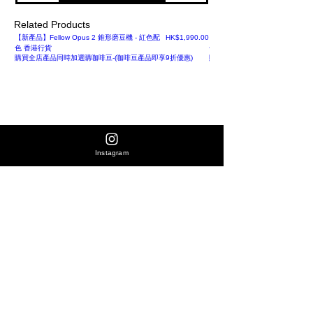
Related Products
Price
【新產品】Fellow Opus 2 錐形磨豆機 - 紅色配
HK$1,990.00
【新產品】Fellow Opus 2 錐形
色 香港行貨
色 香港行貨
購買全店產品同時加選購咖啡豆-(咖啡豆產品即享9折優惠)
購買全店產品同時加選購咖啡豆-(
Instagram