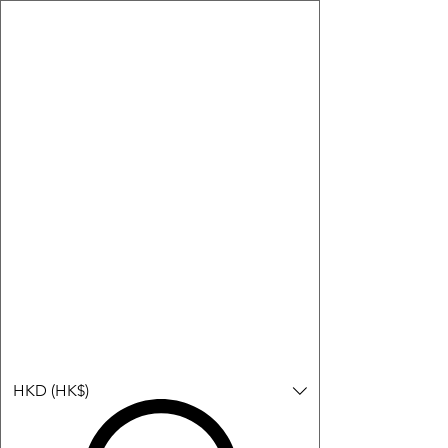
購物小教學:
-顯示「新增購物車」＝ 店內或倉庫有現貨，可即日或短期內寄
出。
-顯示「預購」＝ 暫時沒有現貨，但可以為你向供應商訂貨，頁面
會標示預計到貨日期供參考。
-顯示「無庫存」＝ 商品曾經有售，但目前無法再補貨，因此暫時
不能購買或預訂。
Log In
HKD (HK$)