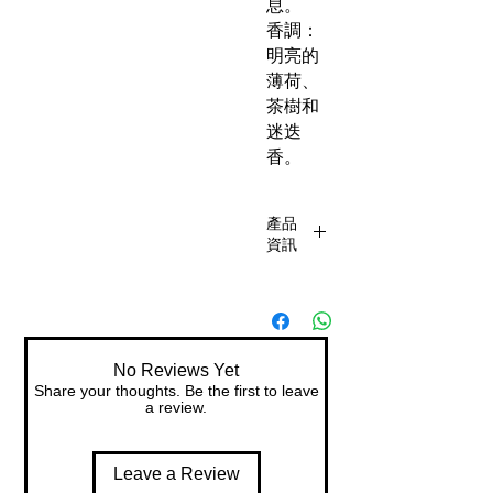
息。
香調：
明亮的
薄荷、
茶樹和
迷迭
香。
產品
資訊
可燒25-
45小時
（天然
精油成
No Reviews Yet
份）
Share your thoughts. Be the first to leave
請不要
a review.
連續燃
燒4小時
Leave a Review