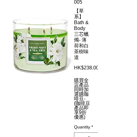
005
【草
系】
Bath &
Body
三芯蠟
燭- 薄
荷和白
茶樹味
道
HK$238.00
購買全
店產品
同時加
選購咖
啡豆-
(咖啡豆
產品即
享9折
優惠)
Quantity
*