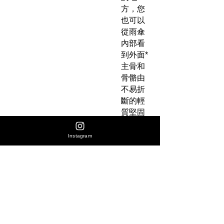
方，您
也可以
從雨傘
內部看
到外面*
主骨和
骨骼由
不易折
斷的輕
質堅固
玻璃纖
維製
Instagram
成，使
其輕巧
耐用
**色差
問題不
設退換