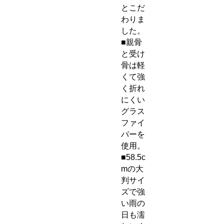
とこだ
わりま
した。
■親骨
と受け
骨は軽
くて強
く折れ
にくい
グラス
ファイ
バーを
使用。
■58.5c
mの大
判サイ
ズで強
い雨の
日も濡