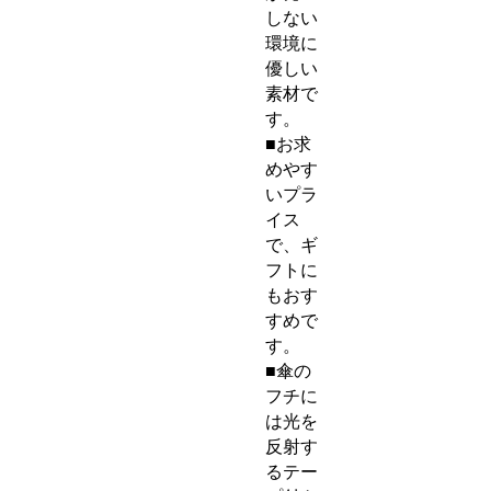
しない
環境に
優しい
素材で
す。
■お求
めやす
いプラ
イス
で、ギ
フトに
もおす
すめで
す。
■傘の
フチに
は光を
反射す
るテー