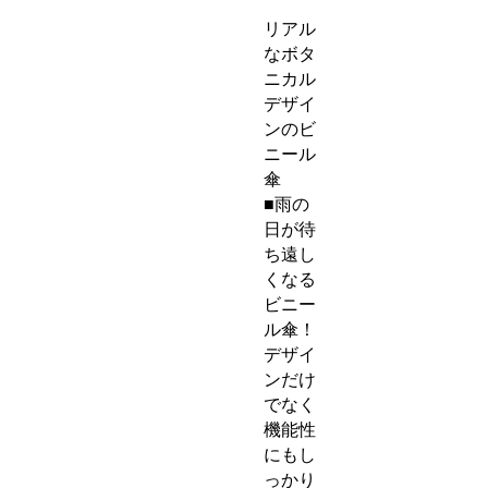
リアル
なボタ
ニカル
デザイ
ンのビ
ニール
傘
■雨の
日が待
ち遠し
くなる
ビニー
ル傘！
デザイ
ンだけ
でなく
機能性
にもし
っかり