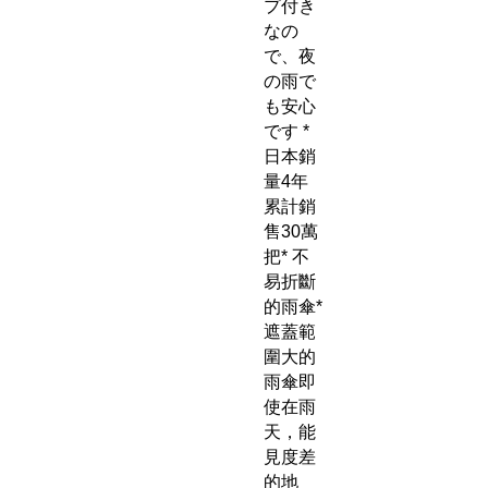
プ付き
なの
で、夜
の雨で
も安心
です *
日本銷
量4年
累計銷
售30萬
把* 不
易折斷
的雨傘*
遮蓋範
圍大的
雨傘即
使在雨
天，能
見度差
的地