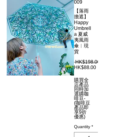
009
【落雨
擔遮】
Happy
Umbrell
a 夏威
夷風雨
傘︳現
貨
 HK$198.00 
Sale
HK$88.00
Price
購買全
店產品
同時加
選購咖
啡豆-
(咖啡豆
產品即
享9折
優惠)
Quantity
*