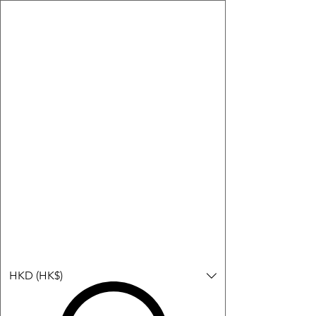
購物小教學:
-顯示「新增購物車」＝ 店內或倉庫有現貨，可即日或短期內寄
出。
-顯示「預購」＝ 暫時沒有現貨，但可以為你向供應商訂貨，頁面
會標示預計到貨日期供參考。
-顯示「無庫存」＝ 商品曾經有售，但目前無法再補貨，因此暫時
不能購買或預訂。
Log In
HKD (HK$)