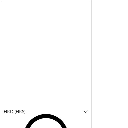
購物小教學:
-顯示「新增購物車」＝ 店內或倉庫有現貨，可即日或短期內寄
出。
-顯示「預購」＝ 暫時沒有現貨，但可以為你向供應商訂貨，頁面
會標示預計到貨日期供參考。
-顯示「無庫存」＝ 商品曾經有售，但目前無法再補貨，因此暫時
不能購買或預訂。
Log In
HKD (HK$)