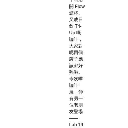
開 Flow
濾杯、
又成日
飲 Tri-
Up 嘅
咖啡，
大家對
呢兩個
牌子應
該都好
熟啦。
今次嚟
咖啡
展，仲
有另一
位老朋
友登場
——
Lab 19