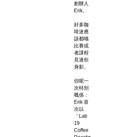
創辦人
Erik。
好多咖
啡迷應
該都喺
比賽或
者課程
見過佢
身影。
但呢一
次特別
嘅係：
Erik 首
次以
「Lab
19
Coffee