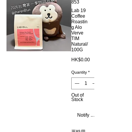
853
Lab 19
Coffee
Roastin
g Alo
Verve
TIM
Natural/
100G
Price
HK$0.00
Quantity
*
Out of
Stock
Notify When Available
平時用