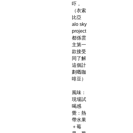
吓，
（衣索
比亞
alo sky
project
都係雲
主第一
款接受
同了解
這個計
劃嘅咖
啡豆）
風味：
現場試
喝感
覺：熱
帶水果
＋莓