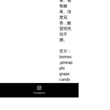
果、葡
萄糖
果、清
楚花
香，酸
質明亮
但不
髒。
官方：
berries
,pineap
ple
grape
candy
hibiscu
s
Instagram