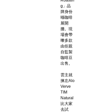
Roastin
g」品
牌身份
喺咖啡
展開
攤。現
場會帶
嚟多款
由佢親
自監製
咖啡豆
出售。
雲主就
揀左Alo
Verve
TIM
Natural
比大家
去試