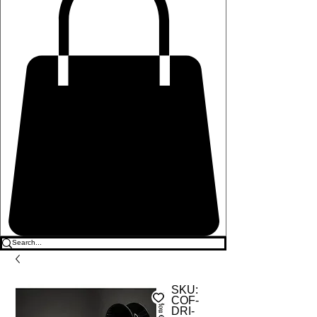
SKU:
COF-
DRI-