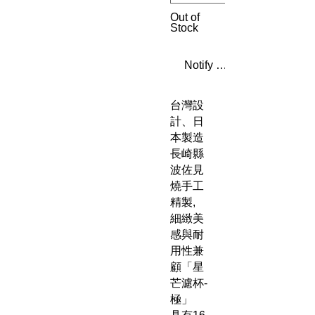
Out of
Stock
Notify When Available
台灣設
計、日
本製造
長崎縣
波佐見
燒手工
精製,
細緻美
感與耐
用性兼
顧「星
芒濾杯-
極」