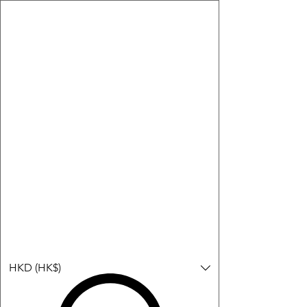
購物小教學:
-顯示「新增購物車」＝ 店內或倉庫有現貨，可即日或短期內寄
出。
-顯示「預購」＝ 暫時沒有現貨，但可以為你向供應商訂貨，頁面
會標示預計到貨日期供參考。
-顯示「無庫存」＝ 商品曾經有售，但目前無法再補貨，因此暫時
不能購買或預訂。
Log In
HKD (HK$)