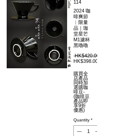
114
2024 咖
啡爽節
︳限量
品｜珈
堂星芒
M1濾杯
黑嚕嚕
 HK$420.00 
HK$398.00
購買全
店產品
同時加
選購咖
啡豆-
(咖啡豆
產品即
享9折
優惠)
Quantity
*