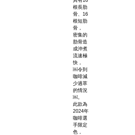
具有16
根長肋
骨、16
根短肋
骨，
密集的
肋骨造
成沖煮
流速極
快，
￼令到
咖啡減
少過萃
的情況
￼。
此款為
2024年
咖啡選
手限定
色，