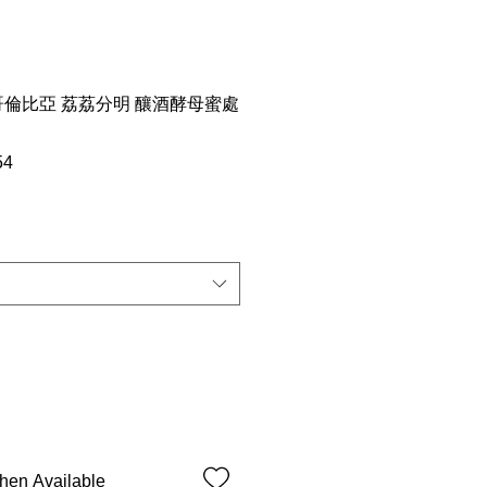
ers 哥倫比亞 荔荔分明 釀酒酵母蜜處
54
hen Available