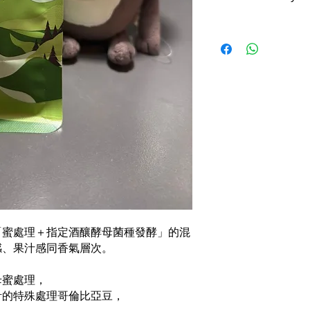
「蜜處理＋指定酒釀酵母菌種發酵」的混
感、果汁感同香氣層次。
母蜜處理，
計的特殊處理哥倫比亞豆，