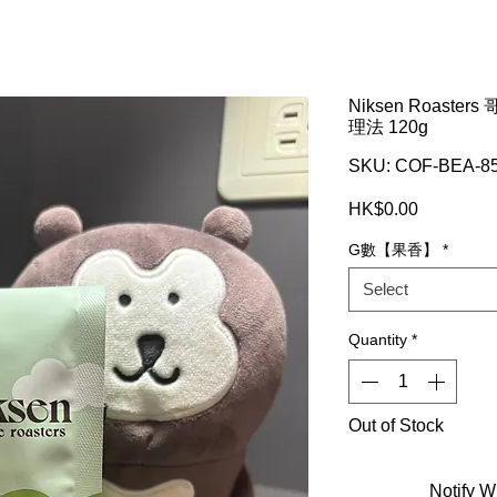
Niksen Roast
理法 120g
SKU: COF-BEA-8
Price
HK$0.00
G數【果香】
*
Select
Quantity
*
Out of Stock
Notify W