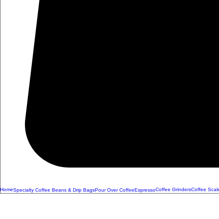
Home
Coffee Grinders
Coffee Scal
Specialty Coffee Beans & Drip Bags
Pour Over Coffee
Espresso