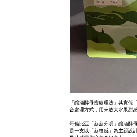
「釀酒酵母蜜處理法」其實係
合處理方式，用來放大水果甜
哥倫比亞「荔荔分明」釀酒酵
是一支以「荔枝感」為主題設