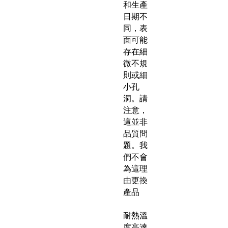
和生產
日期不
同，表
面可能
存在細
微不規
則或細
小孔
洞。請
注意，
這並非
品質問
題。我
們不會
為這理
由更換
產品
耐熱溫
度高達