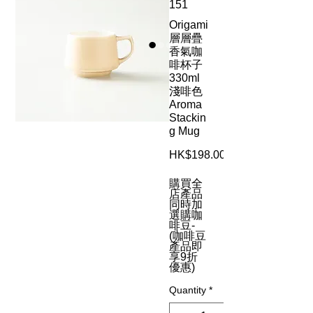
151
Origami
層層疊
香氣咖
啡杯子
330ml
淺啡色
Aroma
Stackin
g Mug
HK$198.00
購買全
店產品
同時加
選購咖
啡豆-
(咖啡豆
產品即
享9折
優惠)
Quantity
*