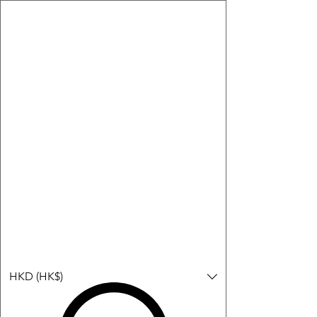
購物小教學:
-顯示「新增購物車」＝ 店內或倉庫有現貨，可即日或短期內寄
出。
-顯示「預購」＝ 暫時沒有現貨，但可以為你向供應商訂貨，頁面
會標示預計到貨日期供參考。
-顯示「無庫存」＝ 商品曾經有售，但目前無法再補貨，因此暫時
不能購買或預訂。
Log In
HKD (HK$)