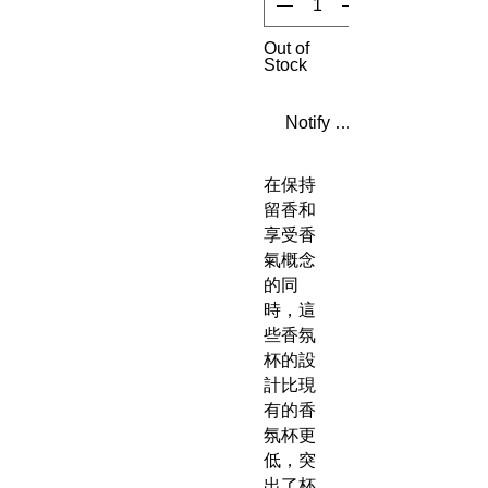
Out of
Stock
Notify When Available
在保持
留香和
享受香
氣概念
的同
時，這
些香氛
杯的設
計比現
有的香
氛杯更
低，突
出了杯