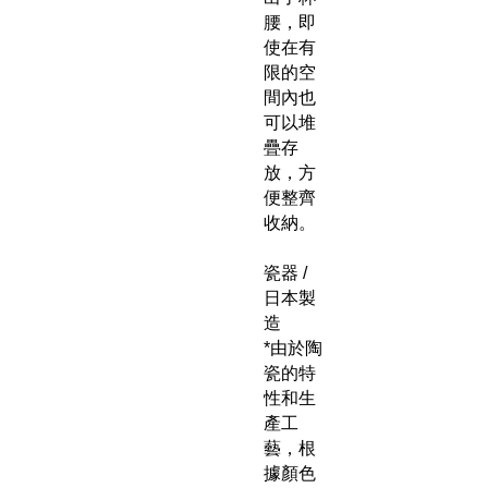
腰，即
使在有
限的空
間內也
可以堆
疊存
放，方
便整齊
收納。
瓷器 /
日本製
造
*由於陶
瓷的特
性和生
產工
藝，根
據顏色