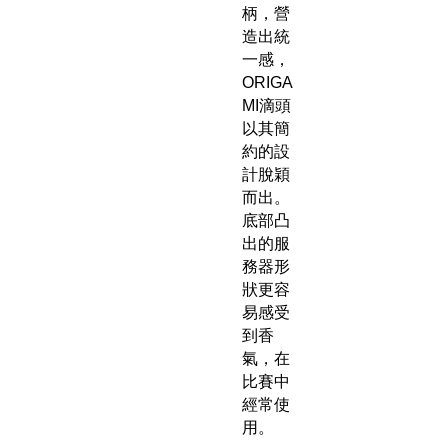
柄，營
造出統
一感，
ORIGA
MI滴頭
以其簡
約的設
計脫穎
而出。
底部凸
出的服
務器形
狀更容
易感受
到香
氣，在
比賽中
經常使
用。