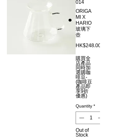
014
ORIGA
MI X
HARIO
玻璃下
壺
HK$248.00
購買全
店產品
同時加
選購咖
啡豆-
(咖啡豆
產品即
享9折
優惠)
Quantity
*
Out of
Stock