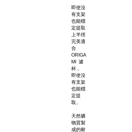
即使沒
有支架
也能穩
定提取
上半徑
完美適
合
ORIGA
MI 濾
杯 。
即使沒
有支架
也能穩
定提
取。
天然礦
物質製
成的耐