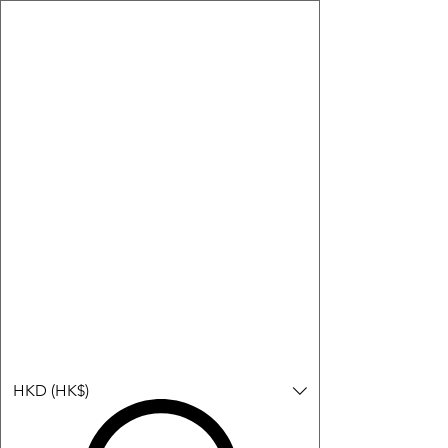
購物小教學:
-顯示「新增購物車」＝ 店內或倉庫有現貨，可即日或短期內寄
出。
-顯示「預購」＝ 暫時沒有現貨，但可以為你向供應商訂貨，頁面
會標示預計到貨日期供參考。
-顯示「無庫存」＝ 商品曾經有售，但目前無法再補貨，因此暫時
不能購買或預訂。
Log In
HKD (HK$)