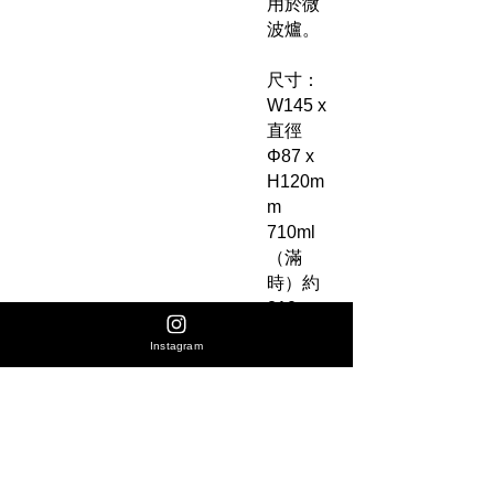
用於微
波爐。
尺寸：
W145 x
直徑
Φ87 x
H120m
m
710ml
（滿
時）約
210g
Instagram
No Reviews Yet
Share your thoughts. Be the first to leave
a review.