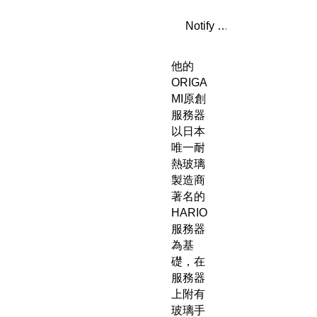
Notify When Available
他的
ORIGA
MI原創
服務器
以日本
唯一耐
熱玻璃
製造商
著名的
HARIO
服務器
為基
礎，在
服務器
上附有
玻璃手