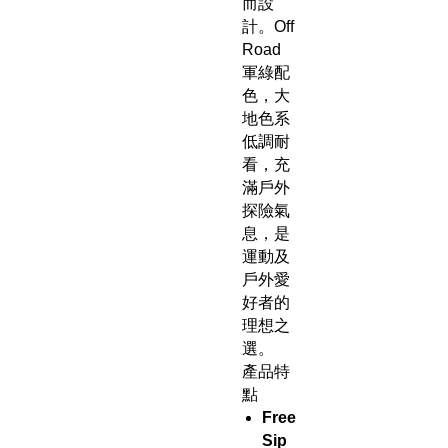
而設
計。Off
Road
軍綠配
色，大
地色系
低調耐
看，充
滿戶外
探險氣
息，是
運動及
戶外愛
好者的
理想之
選。
產品特
點
Free
Sip