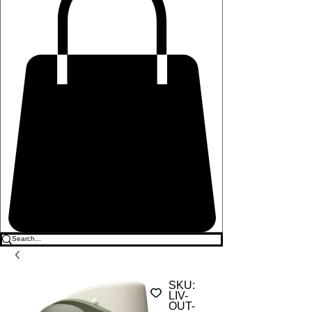
SKU:
LIV-
OUT-