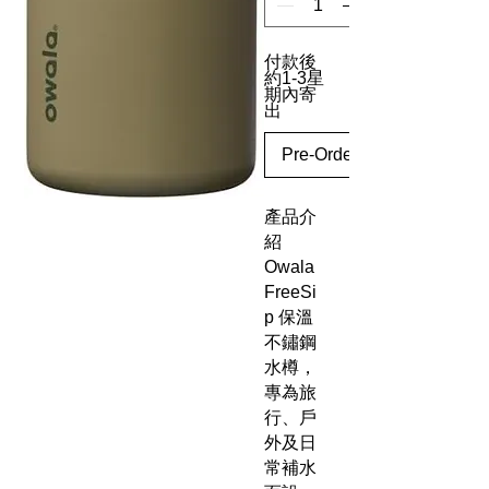
付款後
約1-3星
期內寄
出
Pre-Order
產品介
紹
Owala
FreeSi
p 保溫
不鏽鋼
水樽，
專為旅
行、戶
外及日
常補水