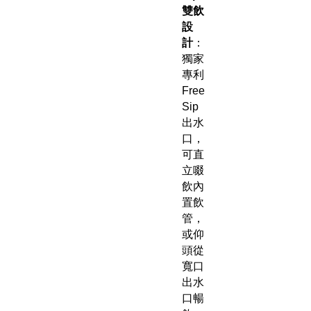
雙飲
設
計
：
獨家
專利
Free
Sip
出水
口，
可直
立啜
飲內
置飲
管，
或仰
頭從
寬口
出水
口暢