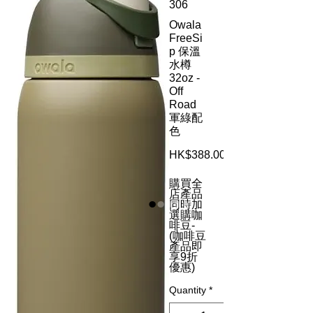
306
Owala
FreeSi
p 保溫
水樽
32oz -
Off
Road
軍綠配
色
HK$388.00
購買全
店產品
同時加
選購咖
啡豆-
(咖啡豆
產品即
享9折
優惠)
Quantity
*