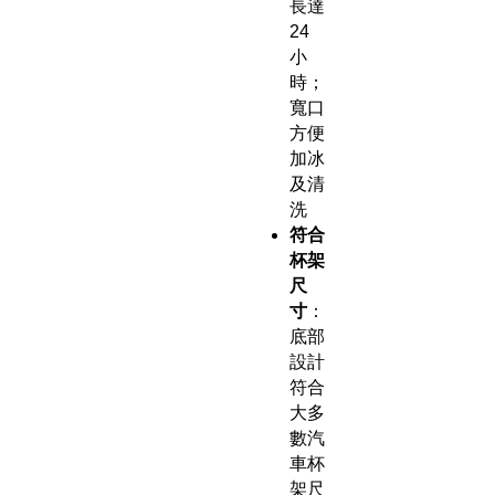
長達
24
小
時；
寬口
方便
加冰
及清
洗
符合
杯架
尺
寸
：
底部
設計
符合
大多
數汽
車杯
架尺