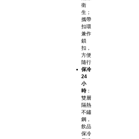
衛
生；
攜帶
扣環
兼作
鎖
扣，
方便
隨行
保冷
24
小
時
：
雙層
隔熱
不鏽
鋼，
飲品
保冷