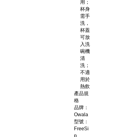
用；
杯身
需手
洗，
杯蓋
可放
入洗
碗機
清
洗；
不適
用於
熱飲
產品規
格
品牌：
Owala
型號：
FreeSi
p