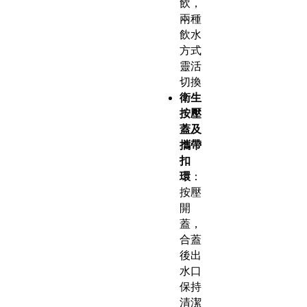
飲，
兩種
飲水
方式
靈活
切換
衛生
按壓
蓋及
攜帶
扣
環
：
按壓
開
蓋，
合蓋
後出
水口
保持
清潔