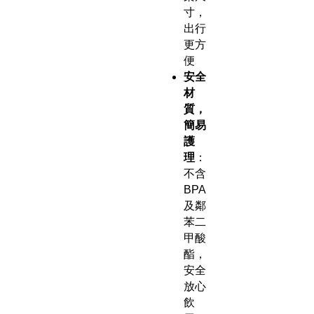
寸，
出行
更方
便
安全
材
質，
簡易
護
理
：
不含
BPA
及鄰
苯二
甲酸
酯，
安全
放心
飲