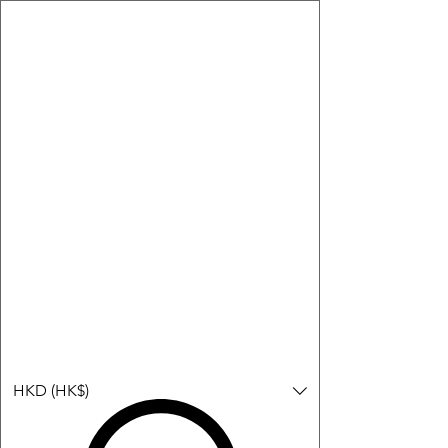
購物小教學:
-顯示「新增購物車」＝ 店內或倉庫有現貨，可即日或短期內寄
出。
-顯示「預購」＝ 暫時沒有現貨，但可以為你向供應商訂貨，頁面
會標示預計到貨日期供參考。
-顯示「無庫存」＝ 商品曾經有售，但目前無法再補貨，因此暫時
不能購買或預訂。
Log In
HKD (HK$)