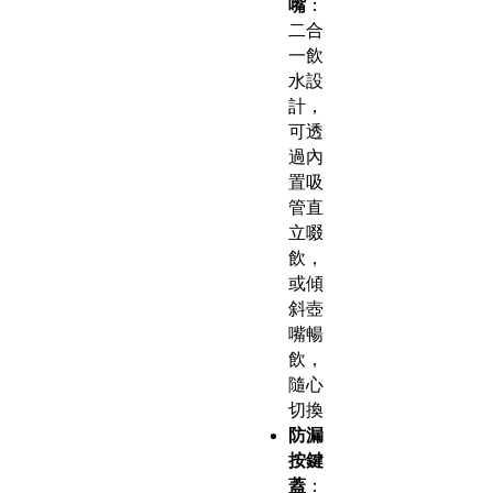
嘴
：
二合
一飲
水設
計，
可透
過內
置吸
管直
立啜
飲，
或傾
斜壺
嘴暢
飲，
隨心
切換
防漏
按鍵
蓋
：