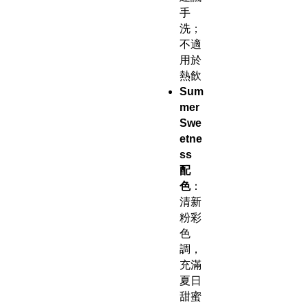
手
洗；
不適
用於
熱飲
Sum
mer
Swe
etne
ss
配
色
：
清新
粉彩
色
調，
充滿
夏日
甜蜜