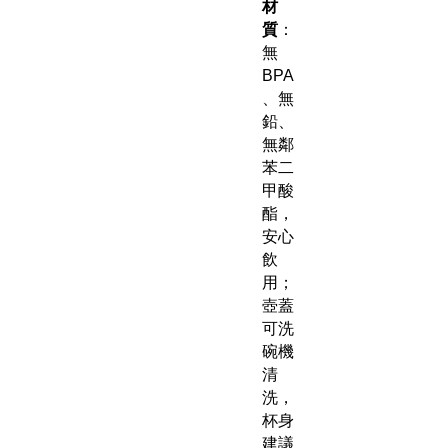
材
質
：
無
BPA
、無
鉛、
無鄰
苯二
甲酸
酯，
安心
飲
用；
壺蓋
可洗
碗機
清
洗，
杯身
建議