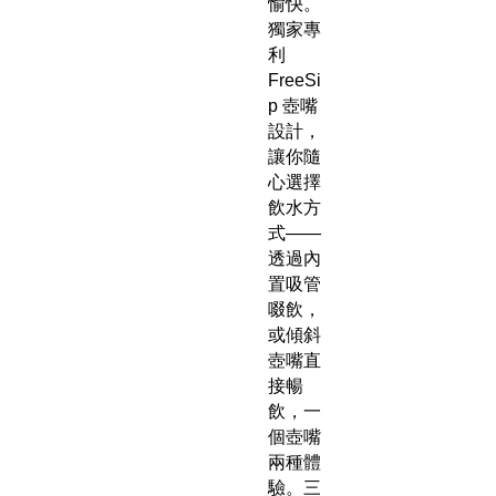
愉快。
獨家專
利
FreeSi
p 壺嘴
設計，
讓你隨
心選擇
飲水方
式——
透過內
置吸管
啜飲，
或傾斜
壺嘴直
接暢
飲，一
個壺嘴
兩種體
驗。三