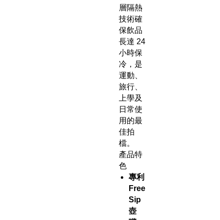
層隔熱
技術確
保飲品
長達 24
小時保
冷，是
運動、
旅行、
上學及
日常使
用的最
佳拍
檔。
產品特
色
專利
Free
Sip
壺