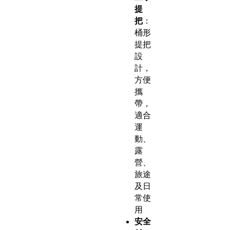
提
把
：
桶形
提把
設
計，
方便
攜
帶，
適合
運
動、
露
營、
旅途
及日
常使
用
安全