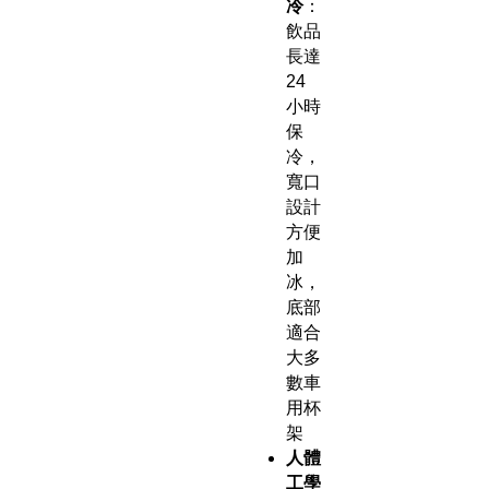
冷
：
飲品
長達
24
小時
保
冷，
寬口
設計
方便
加
冰，
底部
適合
大多
數車
用杯
架
人體
工學