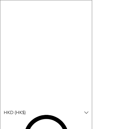
購物小教學:
-顯示「新增購物車」＝ 店內或倉庫有現貨，可即日或短期內寄
出。
-顯示「預購」＝ 暫時沒有現貨，但可以為你向供應商訂貨，頁面
會標示預計到貨日期供參考。
-顯示「無庫存」＝ 商品曾經有售，但目前無法再補貨，因此暫時
不能購買或預訂。
Log In
HKD (HK$)