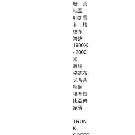
糖、茶
地區
耶加雪
菲，格​​
德布
海拔
1900米
- 2000
米
農場
格德布·
戈蒂蒂
種類
埃塞俄
比亞傳
家寶
TRUN
K