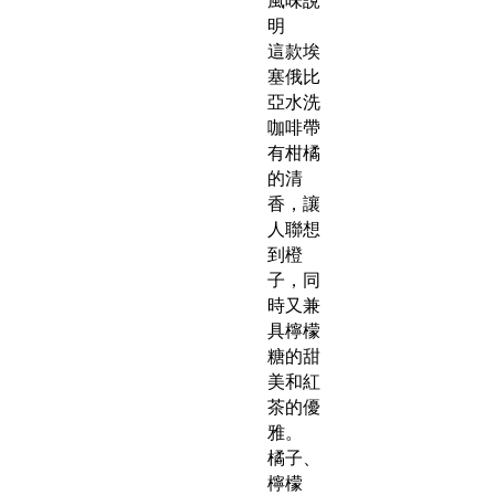
風味說
明
這款埃
塞俄比
亞水洗
咖啡帶
有柑橘
的清
香，讓
人聯想
到橙
子，同
時又兼
具檸檬
糖的甜
美和紅
茶的優
雅。
橘子、
檸檬