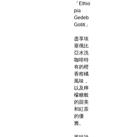
「Ethio
pia
Gedeb
Gotiti」
盡享埃
塞俄比
亞水洗
咖啡特
有的橙
香柑橘
風味，
以及檸
檬糖般
的甜美
和紅茶
的優
雅。