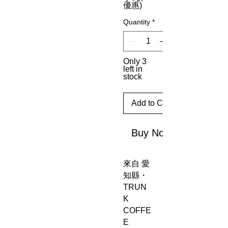
優惠)
Quantity
*
Only 3
left in
stock
Add to Cart
Buy Now
來自 愛
知縣・
TRUN
K
COFFE
E