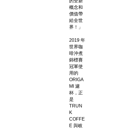
的全新
概念和
價值帶
給全世
界！」
2019 年
世界咖
啡沖煮
錦標賽
冠軍使
用的
ORIGA
MI 濾
杯，正
是
TRUN
K
COFFE
E 與岐