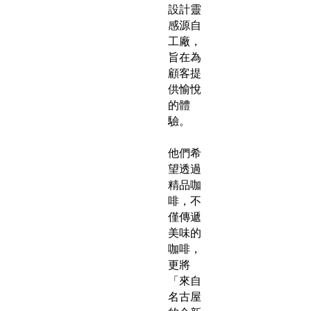
設計靈
感源自
工廠，
旨在為
顧客提
供愉悅
的體
驗。
他們希
望透過
精品咖
啡，不
僅傳遞
美味的
咖啡，
更將
「來自
名古屋