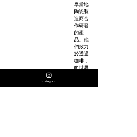
阜當地
陶瓷製
造商合
作研發
的產
品。他
們致力
於透過
咖啡，
向世界
展示當
地的咖
Instagram
啡技
巧。
TRUN
K
COFFE
E 的咖