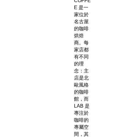
COFFE
E 是一
家位於
名古屋
的咖啡
烘焙
商。每
家店都
有不同
的理
念：主
店是北
歐風格
的咖啡
館，而
LAB 是
專注於
咖啡的
專屬空
間，其