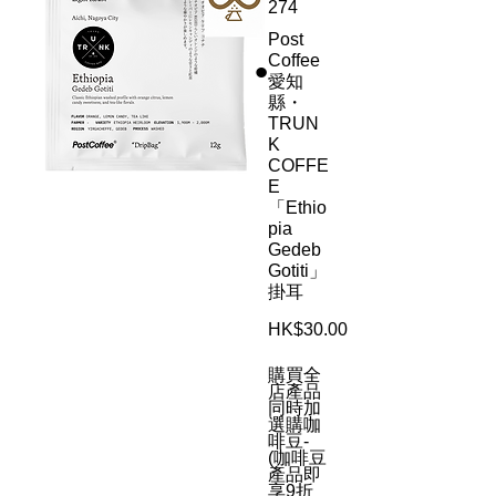
274
Post
Coffee
愛知
縣・
TRUN
K
COFFE
E
「Ethio
pia
Gedeb
Gotiti」
掛耳
Price
HK$30.00
購買全
店產品
同時加
選購咖
啡豆-
(咖啡豆
產品即
享9折