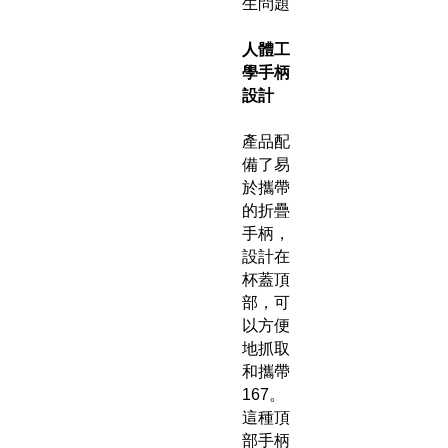
生問題
人體工
學手柄
設計
產品配
備了易
於攜帶
的折疊
手柄，
設計在
杯蓋頂
部，可
以方便
地抓取
和攜帶
167。
這種頂
部手柄