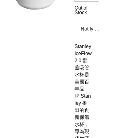
Out of
Stock
Notify When Available
Stanley
IceFlow
2.0 翻
蓋吸管
水杯是
美國百
年品
牌 Stan
ley 推
出的創
新保溫
水杯，
專為現