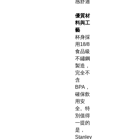
感舒適
優質材
料與工
藝
杯身採
用18/8
食品級
不鏽鋼
製造，
完全不
含
BPA，
確保飲
用安
全。特
別值得
一提的
是，
Stanley