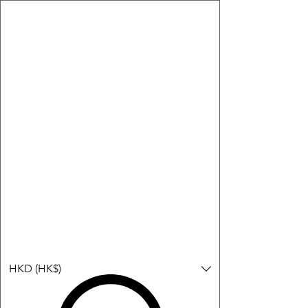
購物小教學:
-顯示「新增購物車」＝ 店內或倉庫有現貨，可即日或短期內寄
出。
-顯示「預購」＝ 暫時沒有現貨，但可以為你向供應商訂貨，頁面
會標示預計到貨日期供參考。
-顯示「無庫存」＝ 商品曾經有售，但目前無法再補貨，因此暫時
不能購買或預訂。
Log In
HKD (HK$)