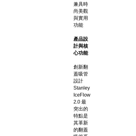
兼具時
尚美觀
與實用
功能
產品設
計與核
心功能
創新翻
蓋吸管
設計
Stanley
IceFlow
2.0 最
突出的
特點是
其革新
的翻蓋