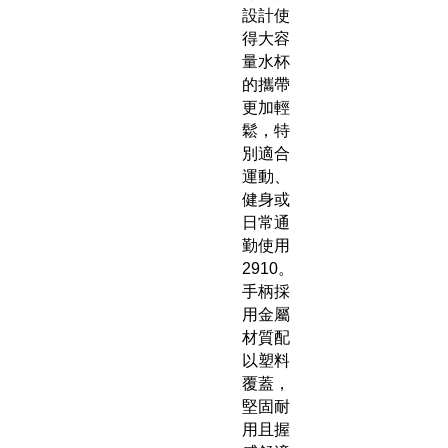
設計使
得大容
量水杯
的攜帶
更加輕
鬆，特
別適合
運動、
健身或
日常通
勤使用
2910。
手柄採
用金屬
材質配
以塑料
覆蓋，
堅固耐
用且握