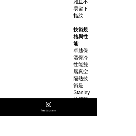
雅且不
易留下
指紋
技術規
格與性
能
卓越保
溫保冷
性能雙
層真空
隔熱技
術是
Stanley
的招牌
特色，
Instagram
IceFlow
2.0 能
夠