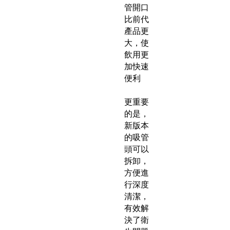
管開口
比前代
產品更
大，使
飲用更
加快速
便利
更重要
的是，
新版本
的吸管
頭可以
拆卸，
方便進
行深度
清潔，
有效解
決了衛