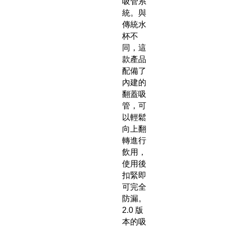
吸管系
統。與
傳統水
杯不
同，這
款產品
配備了
內建的
翻蓋吸
管，可
以輕鬆
向上翻
轉進行
飲用，
使用後
扣緊即
可完全
防漏。
2.0 版
本的吸