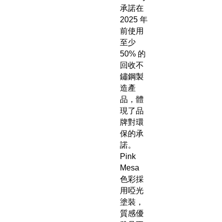
承諾在
2025 年
前使用
至少
50% 的
回收不
鏽鋼製
造產
品，體
現了品
牌對環
保的承
諾。
Pink
Mesa
色彩採
用啞光
塗裝，
質感優