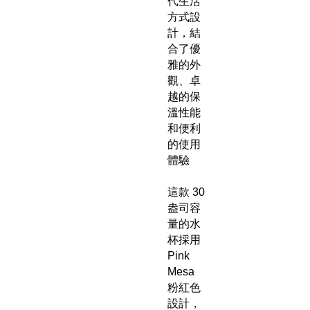
代生活
方式設
計，結
合了優
雅的外
觀、卓
越的保
溫性能
和便利
的使用
體驗
這款 30
盎司容
量的水
杯採用
Pink
Mesa
粉紅色
設計，