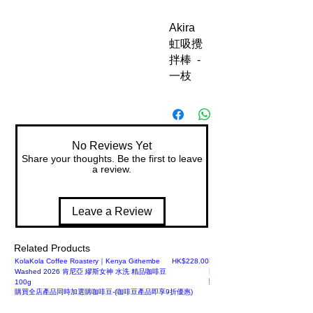
Akira
虹吸攪
拌棒 -
一枝
No Reviews Yet
Share your thoughts. Be the first to leave
a review.
Leave a Review
Related Products
Price
KolaKola Coffee Roastery｜Kenya Githembe
HK$228.00
Days Coffee Roaster｜盧旺達咖
Washed 2026 肯尼亞 繆斯女神 水洗 精品咖啡豆
Pineapple Maceration 菠蘿浸
購買全店產品同時加選購咖啡豆-(
100g
購買全店產品同時加選購咖啡豆-(咖啡豆產品即享9折優惠)