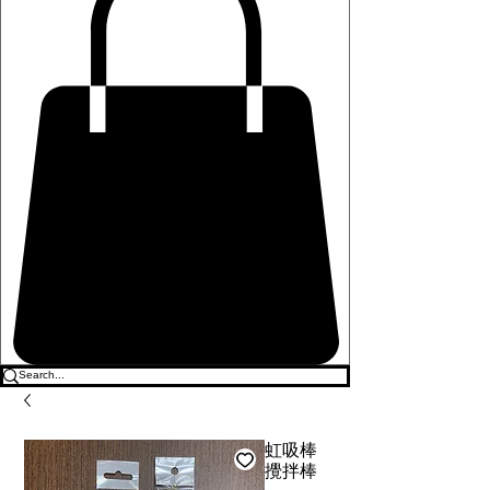
虹吸棒
攪拌棒