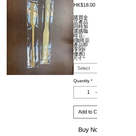
Price
HK$18.00
購買全
店產品
同時加
選購咖
啡豆-
(咖啡豆
產品即
享9折
優惠)
尺寸
*
Quantity
*
Add to Cart
Buy Now