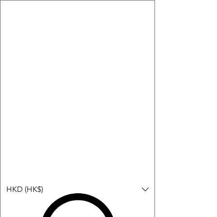
購物小教學:
-顯示「新增購物車」＝ 店內或倉庫有現貨，可即日或短期內寄
出。
-顯示「預購」＝ 暫時沒有現貨，但可以為你向供應商訂貨，頁面
會標示預計到貨日期供參考。
-顯示「無庫存」＝ 商品曾經有售，但目前無法再補貨，因此暫時
不能購買或預訂。
Log In
HKD (HK$)