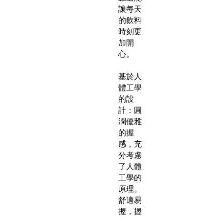
讓每天
的飲料
時刻更
加開
心。
基於人
體工學
的設
計：圓
潤優雅
的握
感，充
分考慮
了人體
工學的
原理。
舒適易
握，握