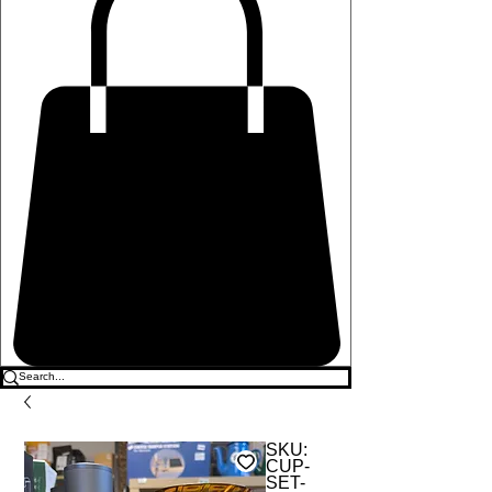
SKU:
CUP-
SET-