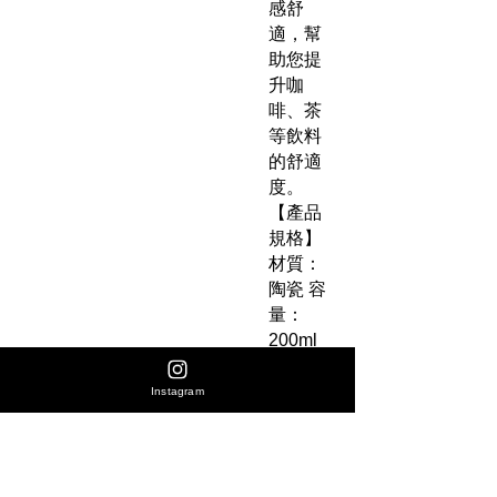
感舒
適，幫
助您提
升咖
啡、茶
等飲料
的舒適
度。
【產品
規格】
材質：
陶瓷 容
量：
200ml
直徑：
8cm 高
Instagram
度：
6cm 套
裝內
容：陶