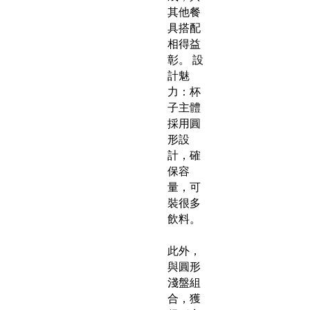
其他餐
具搭配
相得益
彰。 設
計魅
力：杯
子主體
採用圓
形設
計，確
保容
量，可
裝很多
飲料。
此外，
與圓形
淺盤組
合，獲