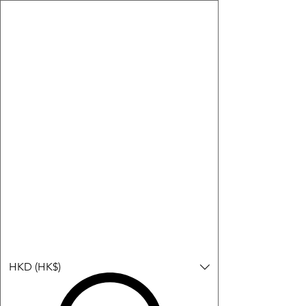
購物小教學:
-顯示「新增購物車」＝ 店內或倉庫有現貨，可即日或短期內寄
出。
-顯示「預購」＝ 暫時沒有現貨，但可以為你向供應商訂貨，頁面
會標示預計到貨日期供參考。
-顯示「無庫存」＝ 商品曾經有售，但目前無法再補貨，因此暫時
不能購買或預訂。
Log In
HKD (HK$)