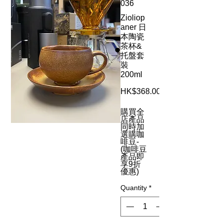
036
Zioliop
aner 日
本陶瓷
茶杯&
托盤套
裝
200ml
HK$368.00
購買全
店產品
同時加
選購咖
啡豆-
(咖啡豆
產品即
享9折
優惠)
Quantity
*