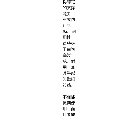
得穩定
的支撐
能力，
有效防
止晃
動。 耐
用性：
這些杯
子由陶
瓷製
成。耐
用，兼
具手感
與纖細
質感。
不僅能
長期使
用，而
且還能