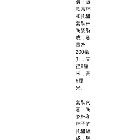
裝：這
款茶杯
和托盤
套裝由
陶瓷製
成，容
量為
200毫
升，直
徑8厘
米，高
6厘
米。
套裝內
容：陶
瓷杯和
杯子的
托盤組
成，與