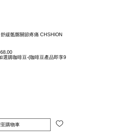
舒緩骶髂關節疼痛 CHSHION
68.00
促
選購咖啡豆-(咖啡豆產品即享9
銷
價
格
增至購物車