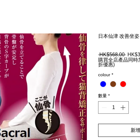
日本仙津 改善坐姿 
 HK$568.00 
一
HK$3
購買全店產品同時加
般
折優惠)
價
格
colour
*
數量
*
新