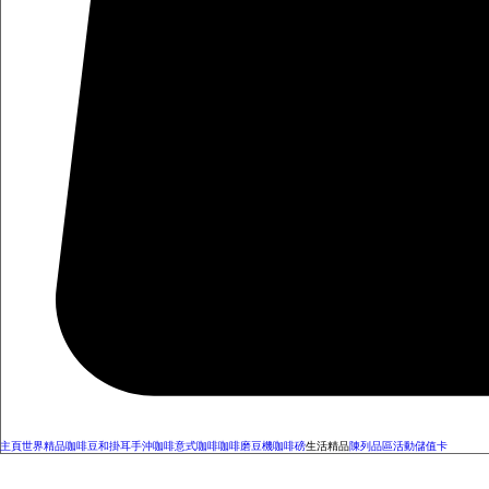
主頁
世界精品咖啡豆和掛耳
手沖咖啡
意式咖啡
咖啡磨豆機
咖啡磅
生活精品
陳列品區
活動
儲值卡