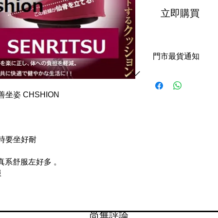
立即購買
門市最貨通知
好景門市只可取貨, 
坐姿 CHSHION
有時要坐好耐
腰真系舒服左好多 。
服
尚無評論