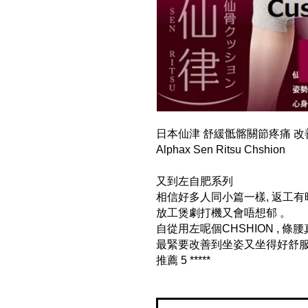
日本仙津 舒緩骶髂關節疼痛 改善
Alphax Sen Ritsu Chshion
又到左自肥系列
相信好多人同小篇一樣, 返工
放工煲劇打機又會唔想郁 。
自從用左呢個CHSHION , 條
最緊要改善到坐姿又坐得好舒
推薦 5 *****