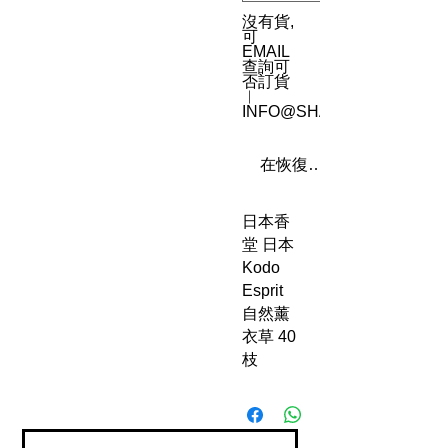
沒有貨,
可
EMAIL
查詢可
否訂貨
︳
INFO@SHAREN8.COM
在恢復供應時通知我
日本香
堂 日本
Kodo
Esprit
自然薰
衣草 40
枝