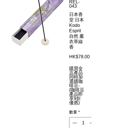
REL-
043
日本香
堂 日本
Kodo
Esprit
自然 薰
衣草線
香
HK$78.00
價
格
購買全
店產品
同時加
選購咖
啡豆-
(咖啡豆
產品即
享9折
優惠)
數量
*