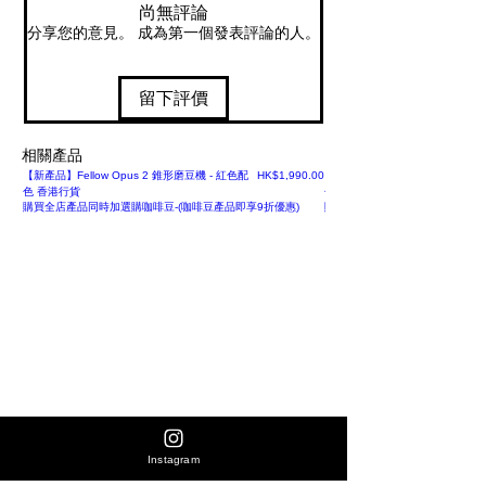
尚無評論
分享您的意見。 成為第一個發表評論的人。
留下評價
相關產品
價格
【新產品】Fellow Opus 2 錐形磨豆機 - 紅色配
HK$1,990.00
【新產品】Fellow Opus 2 錐形
色 香港行貨
色 香港行貨
購買全店產品同時加選購咖啡豆-(咖啡豆產品即享9折優惠)
購買全店產品同時加選購咖啡豆-(
Instagram