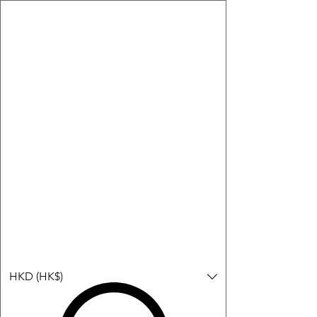
購物小教學:
-顯示「新增購物車」＝ 店內或倉庫有現貨，可即日或短期內寄
出。
-顯示「預購」＝ 暫時沒有現貨，但可以為你向供應商訂貨，頁面
會標示預計到貨日期供參考。
-顯示「無庫存」＝ 商品曾經有售，但目前無法再補貨，因此暫時
不能購買或預訂。
登入
HKD (HK$)