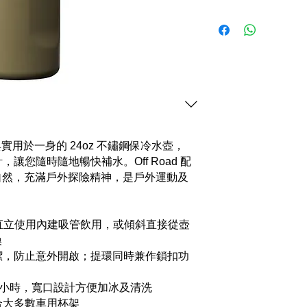
時尚與實用於一身的 24oz 不鏽鋼保冷水壺，
計，讓您隨時隨地暢快補水。Off Road 配
自然，充滿戶外探險精神，是戶外運動及
嘴：可直立使用內建吸管飲用，或傾斜直接從壺
換
潔，防止意外開啟；提環同時兼作鎖扣功
4 小時，寬口設計方便加冰及清洗
合大多數車用杯架