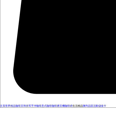
主頁
世界精品咖啡豆和掛耳
手沖咖啡
意式咖啡
咖啡磨豆機
咖啡磅
生活精品
陳列品區
活動
儲值卡