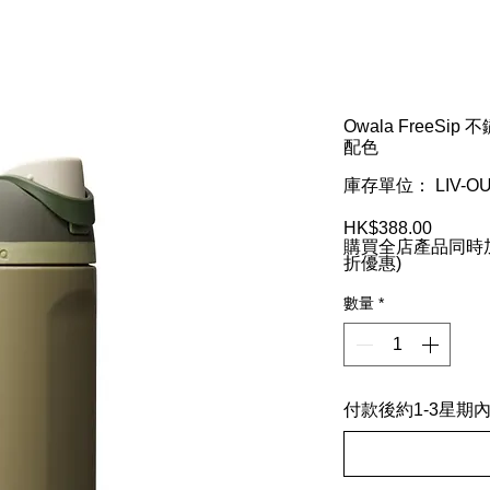
Owala FreeSip 
配色
庫存單位： LIV-OU
HK$388.00
價
購買全店產品同時加
格
折優惠)
數量
*
付款後約1-3星期