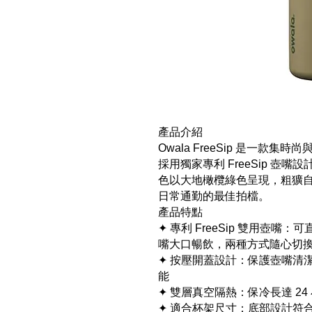
產品介紹
Owala FreeSip 是一款集
採用獨家專利 FreeSip 壺嘴設
色以大地橄欖綠色呈現，粗獷
日常通勤的最佳拍檔。
產品特點
✦ 專利 FreeSip 雙用壺
嘴大口暢飲，兩種方式隨心切
✦ 按壓開蓋設計：保護壺嘴清
能
✦ 雙層真空隔熱：保冷長達 2
✦ 適合杯架尺寸：底部設計符