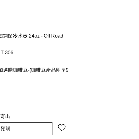
不鏽鋼保冷水壺 24oz - Off Road
T-306
選購咖啡豆-(咖啡豆產品即享9
內寄出
預購