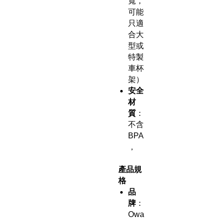
寬，
可能
只適
合大
型或
特製
車杯
架）
安全
材
質
：
不含
BPA
，
產品規
格
品
牌
：
Owa