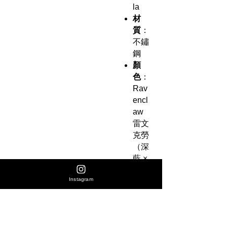
la
材
質
：
不鏽
鋼
顏
色
：
Rav
encl
aw
雷文
克勞
（深
藍 ×
銀）
Instagram
容
量
：
24 fl
oz（