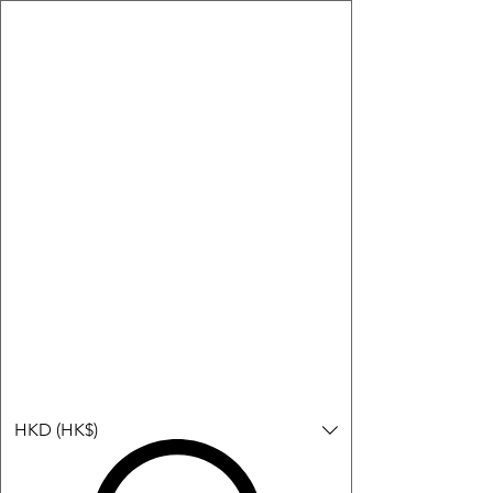
購物小教學:
-顯示「新增購物車」＝ 店內或倉庫有現貨，可即日或短期內寄
出。
-顯示「預購」＝ 暫時沒有現貨，但可以為你向供應商訂貨，頁面
會標示預計到貨日期供參考。
-顯示「無庫存」＝ 商品曾經有售，但目前無法再補貨，因此暫時
不能購買或預訂。
登入
HKD (HK$)