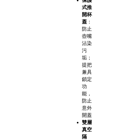
保護
式推
開杯
蓋
：
防止
壺嘴
沾染
污
垢；
提把
兼具
鎖定
功
能，
防止
意外
開蓋
雙層
真空
隔