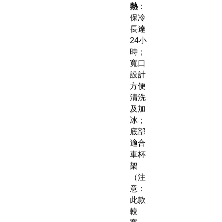
熱
：
保冷
長達
24小
時；
寬口
設計
方便
清洗
及加
冰；
底部
適合
車杯
架
（注
意：
此款
較