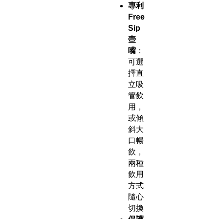
專利
Free
Sip
壺
嘴
：
可選
擇直
立吸
管飲
用，
或傾
斜大
口暢
飲，
兩種
飲用
方式
隨心
切換