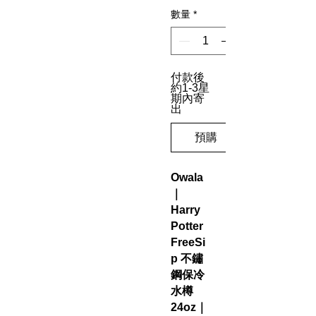
數量
*
付款後
約1-3星
期內寄
出
預購
Owala
｜
Harry
Potter
FreeSi
p 不鏽
鋼保冷
水樽
24oz｜