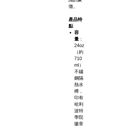
徵。
產品特
點
容
量
：
24oz
（約
710
ml）
不鏽
鋼隔
熱水
樽，
印有
哈利
波特
學院
徽章