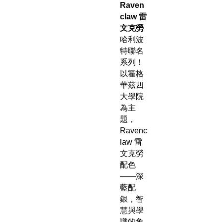
Raven
claw 雷
文克勞
哈利波
特聯名
系列！
以霍格
華茲四
大學院
為主
題，
Ravenc
law 雷
文克勞
配色
——深
藍配
銀，智
慧與學
識的象