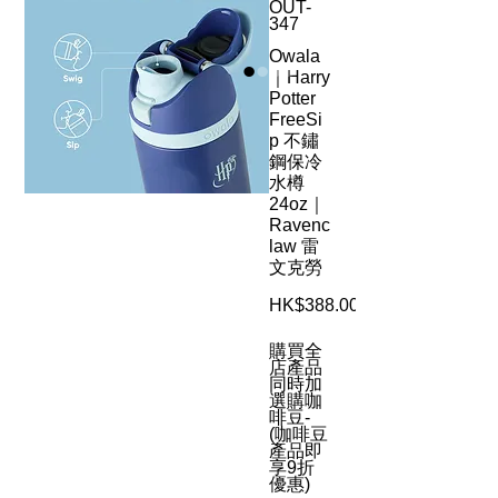
OUT-
347
Owala
｜Harry
Potter
FreeSi
p 不鏽
鋼保冷
水樽
24oz｜
Ravenc
law 雷
文克勞
HK$388.00
購買全
店產品
同時加
選購咖
啡豆-
(咖啡豆
產品即
享9折
優惠)