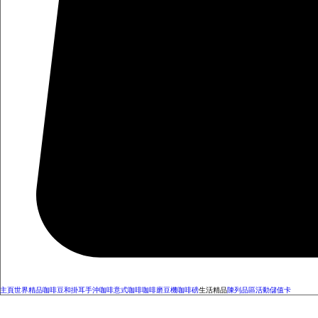
主頁
世界精品咖啡豆和掛耳
手沖咖啡
意式咖啡
咖啡磨豆機
咖啡磅
生活精品
陳列品區
活動
儲值卡