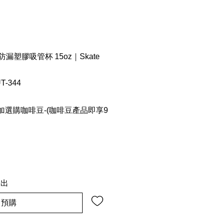
童防漏塑膠吸管杯 15oz｜Skate
T-344
選購咖啡豆-(咖啡豆產品即享9
寄出
預購