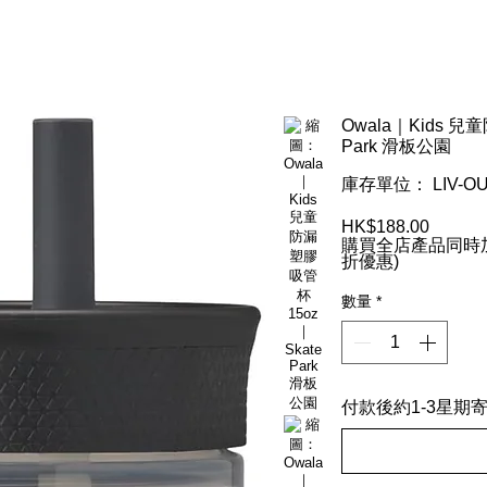
Owala｜Kids 兒
Park 滑板公園
庫存單位： LIV-OU
HK$188.00
價
購買全店產品同時加
格
折優惠)
數量
*
付款後約1-3星期