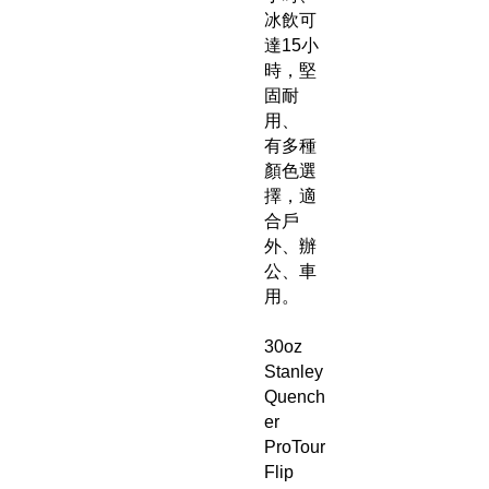
冰飲可
達15小
時，堅
固耐
用、
有多種
顏色選
擇，適
合戶
外、辦
公、車
用。
30oz
Stanley
Quench
er
ProTour
Flip