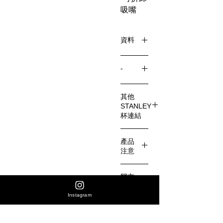
吸嘴
資料
-
限量版
平行進
顏色在
其他
口
幾分鐘
STANLEY
內就售
杯連結
空。請
https://w
嘗試您
產品
ww.shar
最喜歡
注意
en8.co
的顏
m/stanle
完美主
色。
門市
y-
意者請
地址
quenche
到店內
Instagram
r
購買
香港
花園