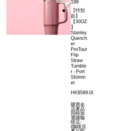
199
【特別
款】
【30OZ
】
Stanley
Quench
er
ProTour
Flip
Straw
Tumble
r - Port
Shimm
er
HK$588.00
購買全
店產品
同時加
選購咖
啡豆-
(咖啡豆
產品即