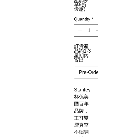
享9折
優惠)
Quantity
*
訂貨產
品約1-3
星期內
寄出
Pre-Order
Stanley
杯係美
國百年
品牌，
主打雙
層真空
不鏽鋼