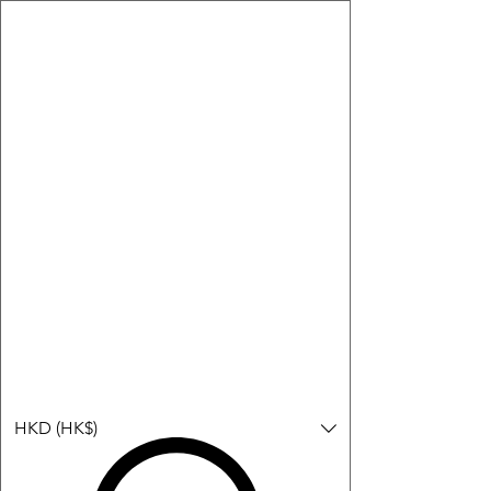
購物小教學:
-顯示「新增購物車」＝ 店內或倉庫有現貨，可即日或短期內寄
出。
-顯示「預購」＝ 暫時沒有現貨，但可以為你向供應商訂貨，頁面
會標示預計到貨日期供參考。
-顯示「無庫存」＝ 商品曾經有售，但目前無法再補貨，因此暫時
不能購買或預訂。
Log In
HKD (HK$)