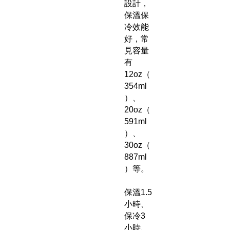
設計，
保溫保
冷效能
好，常
見容量
有
12oz（
354ml
）、
20oz（
591ml
）、
30oz（
887ml
）等。
保溫1.5
小時、
保冷3
小時、