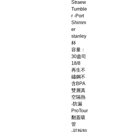
Straew
Tumble
r -Port
Shimm
er
stanley
杯
容量：
30盎司
18/8
再生不
鏽鋼不
含BPA
雙層真
空隔熱
-防漏
ProTour
翻蓋吸
管
-可拆卸