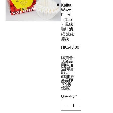
Kalita
Wave
Filter
（155
）風味
咖啡濾
紙 波紋
濾鏡
Price
HK$48.00
購買全
店產品
同時加
選購咖
啡豆-
(咖啡豆
產品即
享9折
優惠)
Quantity
*