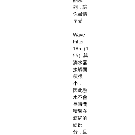
品系
列，讓
你盡情
享受
Wave
Filter
185（1
55）與
滴水器
接觸面
積很
小，
因此熱
水不會
長時間
積聚在
濾網的
硬部
分，且