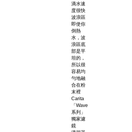
滴水速
度很快
波浪區
即使你
倒熱
水，波
浪區底
部是平
坦的，
所以很
容易均
勻地融
合在粉
末裡
Carita
「Wave
系列」
獨家濾
鏡