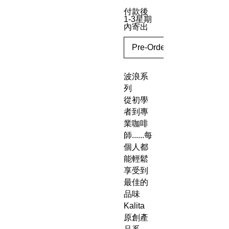
付款後
1-3星期
內寄出
Pre-Order
波浪系
列
從初學
者到專
業咖啡
師......每
個人都
能輕鬆
享受到
最佳的
品味
Kalita
原創產