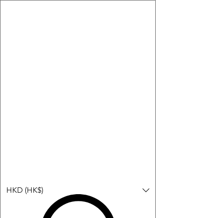
購物小教學:
-顯示「新增購物車」＝ 店內或倉庫有現貨，可即日或短期內寄
出。
-顯示「預購」＝ 暫時沒有現貨，但可以為你向供應商訂貨，頁面
會標示預計到貨日期供參考。
-顯示「無庫存」＝ 商品曾經有售，但目前無法再補貨，因此暫時
不能購買或預訂。
Log In
HKD (HK$)