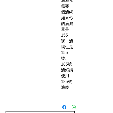
滴漏器
需要一
個濾網
如果你
的滴漏
器是
155
號，濾
網也是
155
號。
185號
濾鏡請
使用
185號
濾鏡