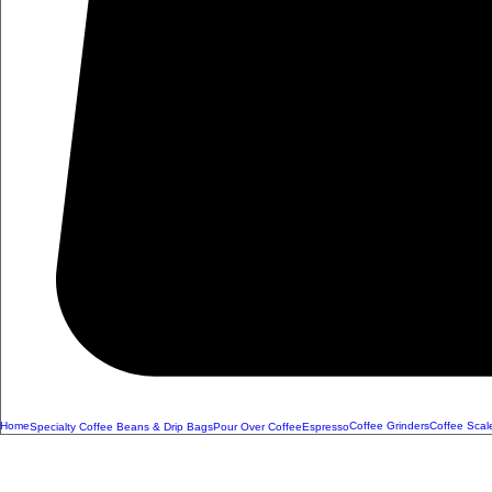
Home
Coffee Grinders
Coffee Scal
Specialty Coffee Beans & Drip Bags
Pour Over Coffee
Espresso