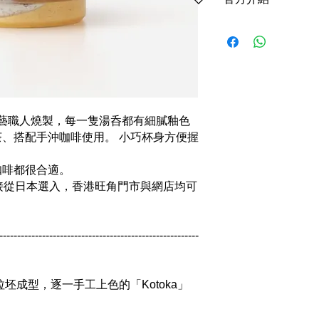
欄位
產品名稱
副標題
陶藝職人燒製，每一隻湯呑都有細膩釉色
、搭配手沖咖啡使用。 小巧杯身方便握
顏色選項
咖啡都很合適。
材質
物館直接從日本選入，香港旺角門市與網店均可
產地
尺寸
--------------------------------------------------------
適用容量
坯成型，逐一手工上色的「Kotoka」
滿水容量