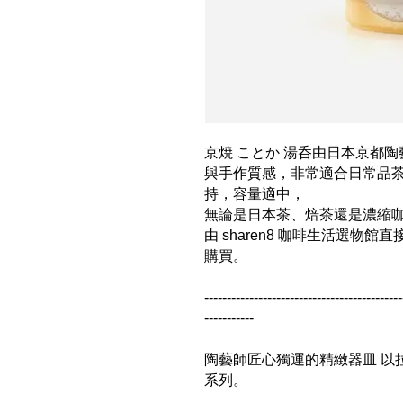
京焼 ことか 湯呑由日本京都
與手作質感，非常適合日常品茶
持，容量適中，
無論是日本茶、焙茶還是濃縮
由 sharen8 咖啡生活選
購買。
--------------------------------------------
-----------
陶藝師匠心獨運的精緻器皿 以拉
系列。