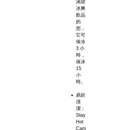
渴望
冰爽
飲品
的
您，
它可
保冷
3 小
時，
保冰
15
小
時。
易於
清
潔：
Stay
Hot
Cam