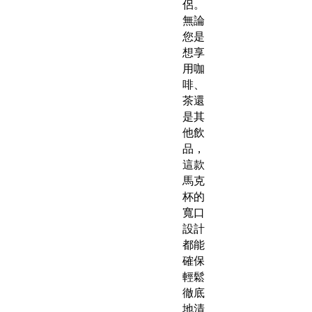
侶。
無論
您是
想享
用咖
啡、
茶還
是其
他飲
品，
這款
馬克
杯的
寬口
設計
都能
確保
輕鬆
徹底
地清