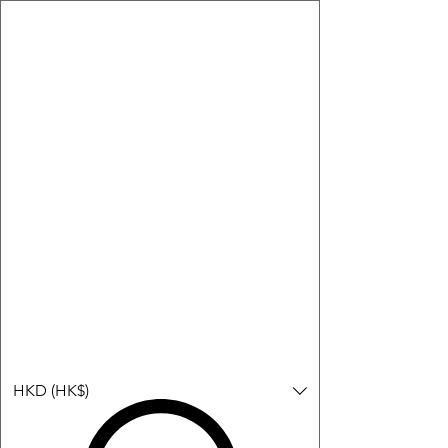
購物小教學:
-顯示「新增購物車」＝ 店內或倉庫有現貨，可即日或短期內寄
出。
-顯示「預購」＝ 暫時沒有現貨，但可以為你向供應商訂貨，頁面
會標示預計到貨日期供參考。
-顯示「無庫存」＝ 商品曾經有售，但目前無法再補貨，因此暫時
不能購買或預訂。
Log In
HKD (HK$)