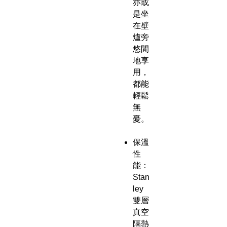
亦或
是坐
在壁
爐旁
悠閒
地享
用，
都能
輕鬆
無
憂。
保溫
性
能：
Stan
ley
雙層
真空
隔熱