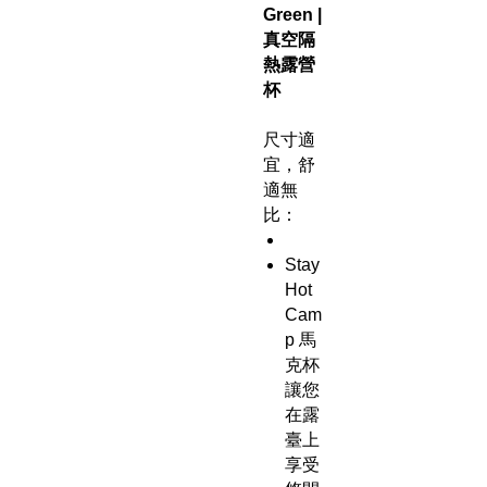
Green |
真空隔
熱露營
杯
尺寸適
宜，舒
適無
比：
Stay
Hot
Cam
p 馬
克杯
讓您
在露
臺上
享受