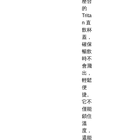
壓合
的
Trita
n 直
飲杯
蓋，
確保
暢飲
時不
會濺
出，
輕鬆
便
捷。
它不
僅能
鎖住
溫
度，
還能