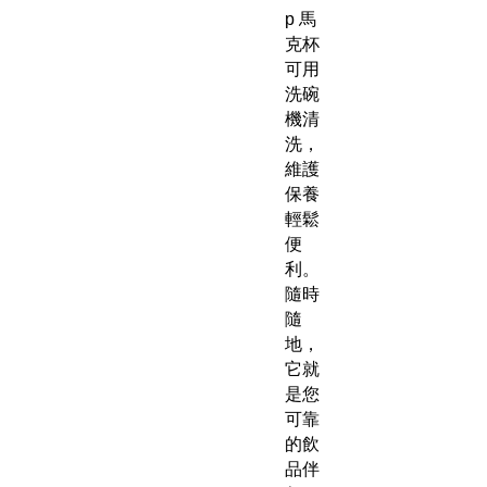
p 馬
克杯
可用
洗碗
機清
洗，
維護
保養
輕鬆
便
利。
隨時
隨
地，
它就
是您
可靠
的飲
品伴