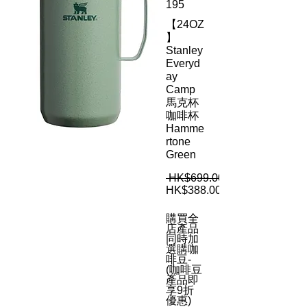
195
【24OZ
】
Stanley
Everyd
ay
Camp
馬克杯
咖啡杯
Hamme
rtone
Green
 HK$699.00 
HK$388.00
購買全
店產品
同時加
選購咖
啡豆-
(咖啡豆
產品即
享9折
優惠)