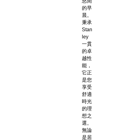
悠閒
的早
晨。
秉承
Stan
ley
一貫
的卓
越性
能，
它正
是您
享受
舒適
時光
的理
想之
選。
無論
是居