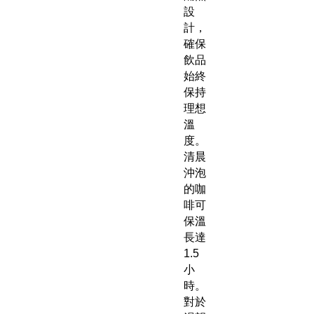
設
計，
確保
飲品
始終
保持
理想
溫
度。
清晨
沖泡
的咖
啡可
保溫
長達
1.5
小
時。
對於