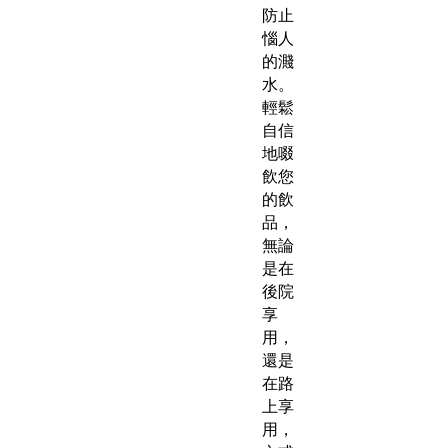
防止
惱人
的濺
水。
輕鬆
自信
地啜
飲您
的飲
品，
無論
是在
後院
享
用，
還是
在路
上享
用，