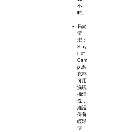
小
時。
易於
清
潔：
Stay
Hot
Cam
p 馬
克杯
可用
洗碗
機清
洗，
維護
保養
輕鬆
便