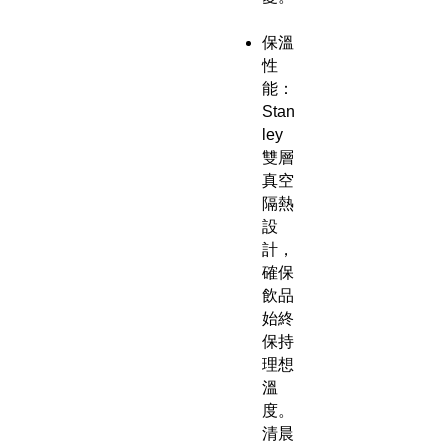
保溫
性
能：
Stan
ley
雙層
真空
隔熱
設
計，
確保
飲品
始終
保持
理想
溫
度。
清晨