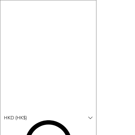
購物小教學:
-顯示「新增購物車」＝ 店內或倉庫有現貨，可即日或短期內寄
出。
-顯示「預購」＝ 暫時沒有現貨，但可以為你向供應商訂貨，頁面
會標示預計到貨日期供參考。
-顯示「無庫存」＝ 商品曾經有售，但目前無法再補貨，因此暫時
不能購買或預訂。
Log In
HKD (HK$)