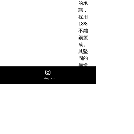
的承
諾，
採用
18/8
不鏽
鋼製
成。
其堅
固的
構造
確保
它能
Instagram
夠承
受日
常旅
程的
嚴苛
考
驗，
是您