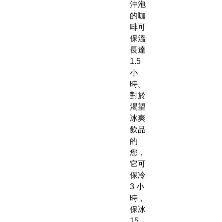
沖泡
的咖
啡可
保溫
長達
1.5
小
時。
對於
渴望
冰爽
飲品
的
您，
它可
保冷
3 小
時，
保冰
15