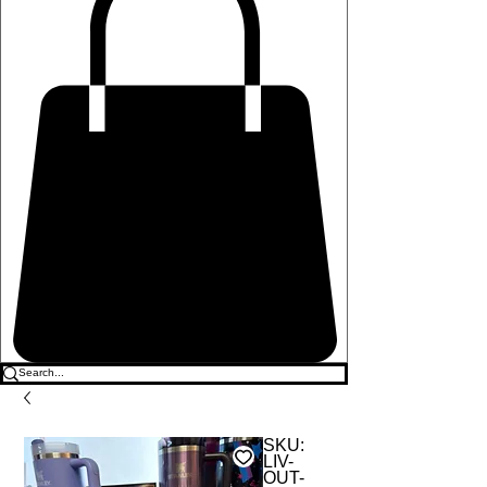
SKU:
LIV-
OUT-