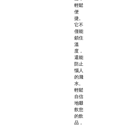
輕鬆
便
捷。
它不
僅能
鎖住
溫
度，
還能
防止
惱人
的濺
水。
輕鬆
自信
地啜
飲您
的飲
品，