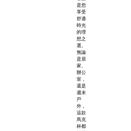
是您
享受
舒適
時光
的理
想之
選。
無論
是居
家、
辦公
室，
還是
週末
戶
外，
這款
馬克
杯都