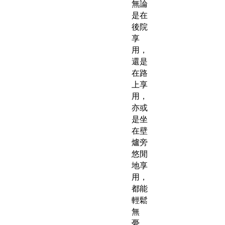
無論
是在
後院
享
用，
還是
在路
上享
用，
亦或
是坐
在壁
爐旁
悠閒
地享
用，
都能
輕鬆
無
憂。