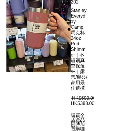
202
Stanley
Everyd
ay
Camp
馬克杯
24oz
Port
Shimm
er｜不
鏽鋼真
空保溫
杯｜露
營/辦公/
家用最
佳選擇
 HK$699.00 
HK$388.00
購買全
店產品
同時加
選購咖