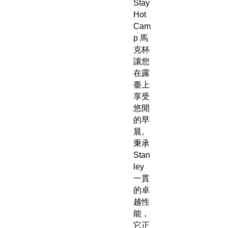
Stay
Hot
Cam
p 馬
克杯
讓您
在露
臺上
享受
悠閒
的早
晨。
秉承
Stan
ley
一貫
的卓
越性
能，
它正