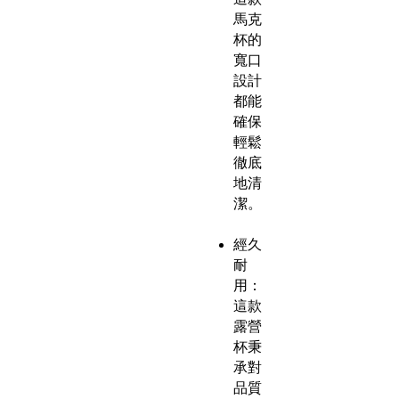
馬克
杯的
寬口
設計
都能
確保
輕鬆
徹底
地清
潔。
經久
耐
用：
這款
露營
杯秉
承對
品質