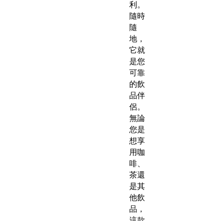
利。
隨時
隨
地，
它就
是您
可靠
的飲
品伴
侶。
無論
您是
想享
用咖
啡、
茶還
是其
他飲
品，
這款