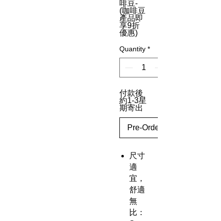
啡豆-
(咖啡豆
產品即
享9折
優惠)
Quantity
*
付款後
約1-3星
期寄出
Pre-Order
尺寸
適
宜，
舒適
無
比：