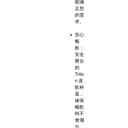
能滿
足您
的需
求。
安心
暢
飲：
安全
壓合
的
Trita
n 直
飲杯
蓋，
確保
暢飲
時不
會濺
出，