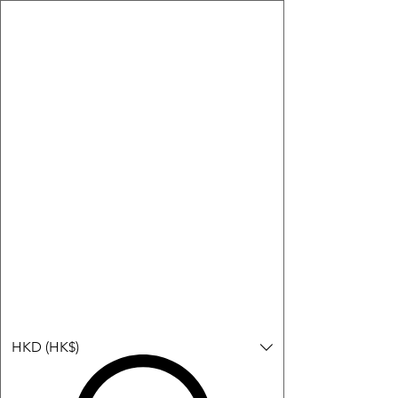
購物小教學:
-顯示「新增購物車」＝ 店內或倉庫有現貨，可即日或短期內寄
出。
-顯示「預購」＝ 暫時沒有現貨，但可以為你向供應商訂貨，頁面
會標示預計到貨日期供參考。
-顯示「無庫存」＝ 商品曾經有售，但目前無法再補貨，因此暫時
不能購買或預訂。
Log In
HKD (HK$)