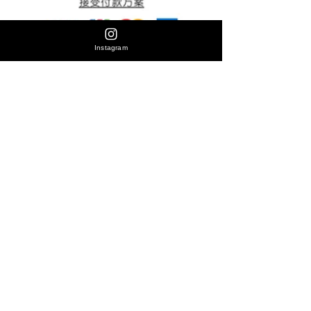
Instagram
地址:香港花園街2-16號旺角好景商業中心14
樓13室（馬會入口坐寫字樓電梯🛗14樓轉
左）(咖啡選物館)
營業時間:下午12點至下午9:00(星期一至日)
Share 代表分享
8代表無限，
我們相信每一個分享都可以製造無限可能