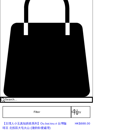
Filter
Price
【主理人小玉真知烘焙系列】Ou.bai.tou.ri 台灣咖
HK$688.00
啡豆 北投區大屯火山 (淺烘焙/蜜處理)