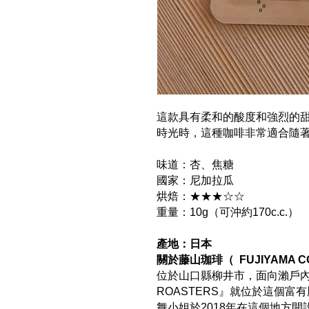
這款具有柔和的酸度和強烈的
時光時，這種咖啡非常適合隨
味道：杏、焦糖
國家：尼加拉瓜
烘焙：★★★☆☆
重量：10g（可沖約170c.c.）
產地：日本
關於藤山珈琲（ FUJIYAMA CO
位於山口縣柳井市，面向瀨戶內海。
ROASTERS』就位於這個
舞小姐於2018年在這個地方開設了F