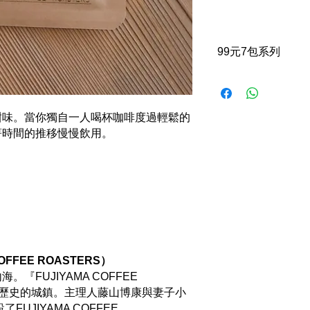
99元7包系列
當選上
7
包以上
,
系
可選同價位其他款
甜味。當你獨自一人喝杯咖啡度過輕鬆的
著時間的推移慢慢飲用。
FFEE ROASTERS）
『FUJIYAMA COFFEE
富有歷史的城鎮。主理人藤山博康與妻子小
UJIYAMA COFFEE