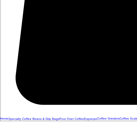
Home
Coffee Grinders
Coffee Scal
Specialty Coffee Beans & Drip Bags
Pour Over Coffee
Espresso