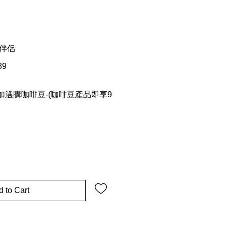
讀伴侶
89
選購咖啡豆-(咖啡豆產品即享9
 to Cart