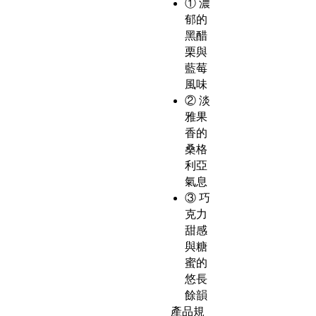
① 濃
郁的
黑醋
栗與
藍莓
風味
② 淡
雅果
香的
桑格
利亞
氣息
③ 巧
克力
甜感
與糖
蜜的
悠長
餘韻
產品規