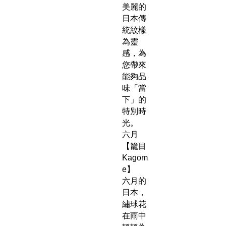
美麗的
日本傳
統紋樣
為靈
感，為
您帶來
能夠品
味「當
下」的
特別時
光。
六月
【籠目
Kagom
e】
六月的
日本，
繡球花
在雨中