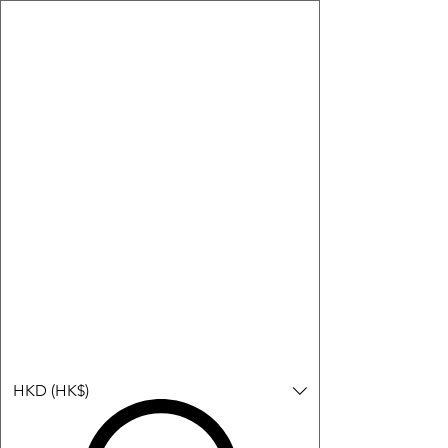
購物小教學:
-顯示「新增購物車」＝ 店內或倉庫有現貨，可即日或短期內寄
出。
-顯示「預購」＝ 暫時沒有現貨，但可以為你向供應商訂貨，頁面
會標示預計到貨日期供參考。
-顯示「無庫存」＝ 商品曾經有售，但目前無法再補貨，因此暫時
不能購買或預訂。
Log In
HKD (HK$)