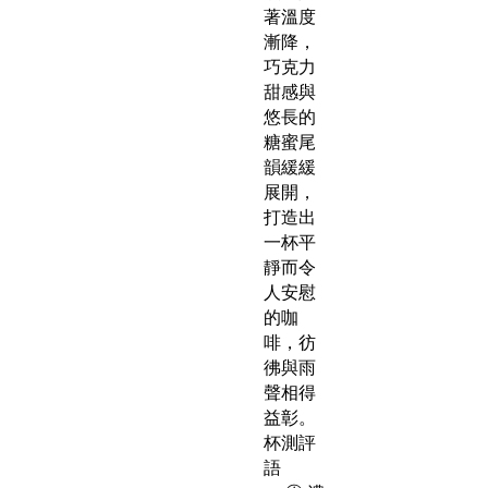
著溫度
漸降，
巧克力
甜感與
悠長的
糖蜜尾
韻緩緩
展開，
打造出
一杯平
靜而令
人安慰
的咖
啡，彷
彿與雨
聲相得
益彰。
杯測評
語