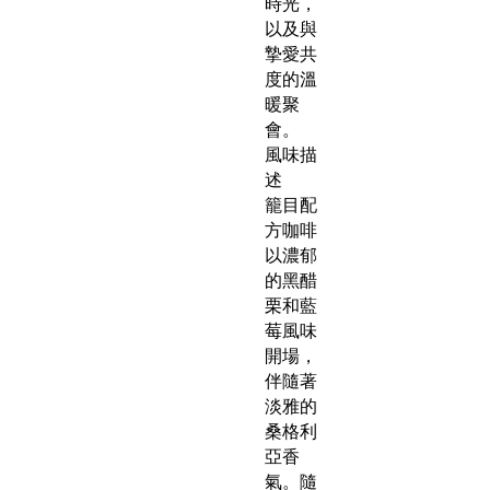
時光，
以及與
摯愛共
度的溫
暖聚
會。
風味描
述
籠目配
方咖啡
以濃郁
的黑醋
栗和藍
莓風味
開場，
伴隨著
淡雅的
桑格利
亞香
氣。隨