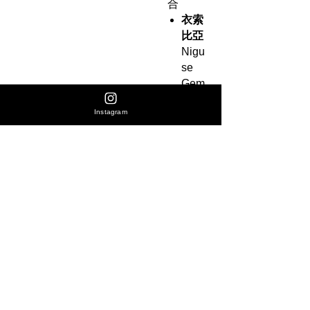
合
衣索
比亞
Nigu
se
Gem
eda
Instagram
Silin
ga
日曬
處理
衣索
比亞
Kar
mac
hi 藝
伎
10天
二氧
化碳