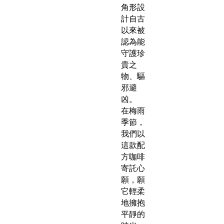
角形設
計自古
以來被
認為能
守護珍
貴之
物、驅
邪避
凶。
在梅雨
季節，
我們以
這款配
方咖啡
寄託心
願，願
它輕柔
地擁抱
平靜的