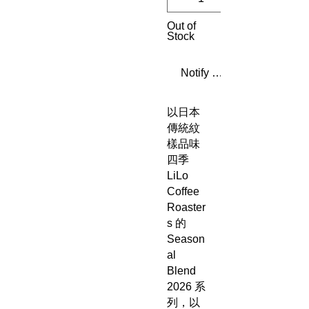
Out of
Stock
Notify When Available
以日本
傳統紋
樣品味
四季
LiLo
Coffee
Roaster
s 的
Season
al
Blend
2026 系
列，以