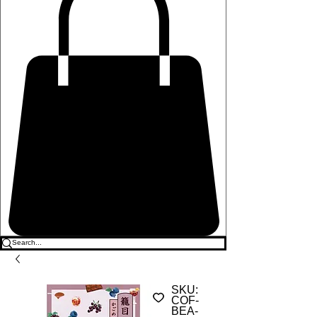
SKU:
COF-
BEA-