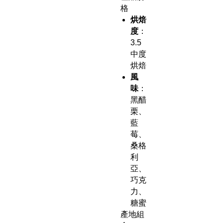
格
烘焙
度
：
3.5
中度
烘焙
風
味
：
黑醋
栗、
藍
莓、
桑格
利
亞、
巧克
力、
糖蜜
產地組