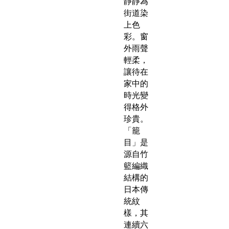
靜靜為
街道染
上色
彩。窗
外雨聲
輕柔，
讓待在
家中的
時光變
得格外
珍貴。
「籠
目」是
源自竹
籃編織
結構的
日本傳
統紋
樣，其
連續六