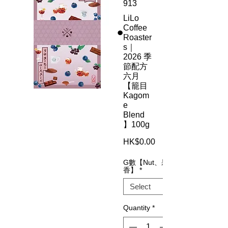
913
LiLo
Coffee
Roaster
s｜
2026 季
節配方
六月
【籠目
Kagom
e
Blend
】100g
Price
HK$0.00
G數【Nut、果
香】
*
Quantity
*