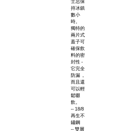
士忌保
持冰鎮
數小
時。
獨特的
兩片式
蓋子可
確保飲
料的密
封性 -
它完全
防漏 ,
而且還
可以輕
鬆啜
飲。
-- 18/8
再生不
鏽鋼
-- 雙層