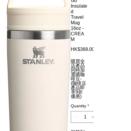
Go
Insulate
d
Travel
Mug
16oz -
CREA
M
HK$368.00
購買全
店產品
同時加
選購咖
啡豆-
(咖啡豆
產品即
享9折
優惠)
Quantity
*