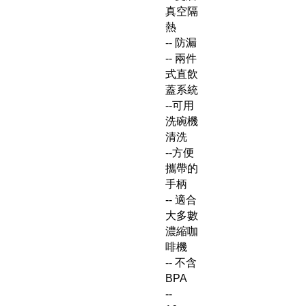
真空隔
熱
-- 防漏
-- 兩件
式直飲
蓋系統
--可用
洗碗機
清洗
--方便
攜帶的
手柄
-- 適合
大多數
濃縮咖
啡機
-- 不含
BPA
--