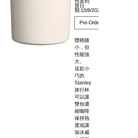
預算到
貨日
期:10/8/2025
Pre-Order
體積雖
小，但
性能強
大。
這款小
巧的
Stanley
旅行杯
可以讓
雙份濃
縮咖啡
保持熱
度或讓
加冰威