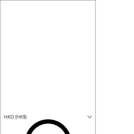
購物小教學:
-顯示「新增購物車」＝ 店內或倉庫有現貨，可即日或短期內寄
出。
-顯示「預購」＝ 暫時沒有現貨，但可以為你向供應商訂貨，頁面
會標示預計到貨日期供參考。
-顯示「無庫存」＝ 商品曾經有售，但目前無法再補貨，因此暫時
不能購買或預訂。
Log In
HKD (HK$)