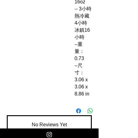
16oz
-- 3小時
熱冷藏
4小時
冰鎮16
小時
--重
量：
0.73
--尺
寸：
3.06 x
3.06 x
8.86 in
No Reviews Yet
Share your thoughts. Be the first to leave
a review.