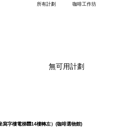
所有計劃
咖啡工作坊
無可用計劃
坐寫字樓電梯🛗14樓轉左）(咖啡選物館)