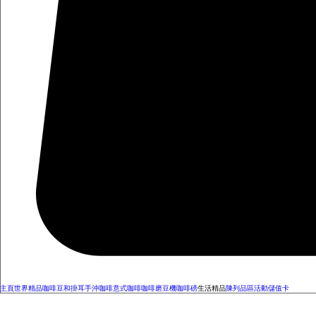
主頁
世界精品咖啡豆和掛耳
手沖咖啡
意式咖啡
咖啡磨豆機
咖啡磅
生活精品
陳列品區
活動
儲值卡