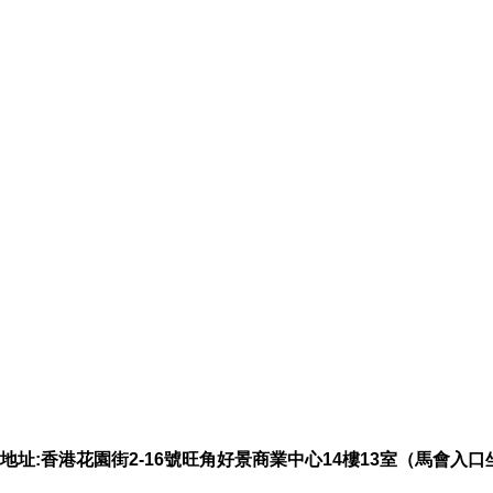
地址:香港花園街2-16號旺角好景商業中心14樓13室（馬會入口