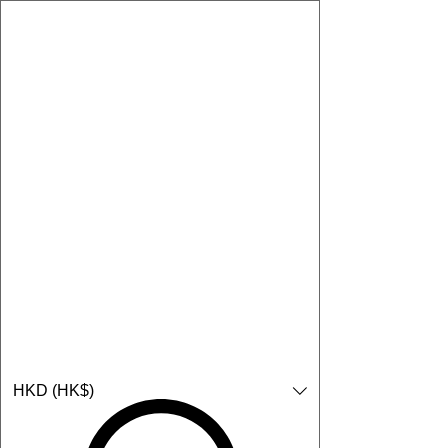
購物小教學:
-顯示「新增購物車」＝ 店內或倉庫有現貨，可即日或短期內寄
出。
-顯示「預購」＝ 暫時沒有現貨，但可以為你向供應商訂貨，頁面
會標示預計到貨日期供參考。
-顯示「無庫存」＝ 商品曾經有售，但目前無法再補貨，因此暫時
不能購買或預訂。
登入
HKD (HK$)