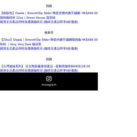
預購
價格
【絕版色】Owala｜SmoothSip Slider 陶瓷塗層內膽不鏽鋼
HK$468.00
隔熱咖啡杯 12oz｜Green House 溫室綠
購買全店產品同時加選購咖啡豆-(咖啡豆產品即享9折優惠)
無庫存
價格
【20oz】Owala｜SmoothSip Slider 陶瓷內膽不鏽鋼隔熱咖
HK$468.00
啡杯 ｜Very, Very Dark 極深黑
購買全店產品同時加選購咖啡豆-(咖啡豆產品即享9折優惠)
預購
價格
【台灣連線系列】 店主陶瓷廠搜尋產品 - 藍釉窯咖啡杯
HK$128.00
購買全店產品同時加選購咖啡豆-(咖啡豆產品即享9折優惠)
新增至購物車
Instagram
價格
信樂燒 古信樂「陶里」咖啡杯盤組 220ml｜水面・赤 日本製
HK$368.00
購買全店產品同時加選購咖啡豆-(咖啡豆產品即享9折優惠)
無庫存
載入更多