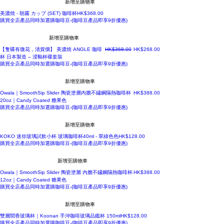
新增至購物車
價格
美濃焼 - 朝霧 カップ (SET) 咖啡杯
HK$368.00
購買全店產品同時加選購咖啡豆-(咖啡豆產品即享9折優惠)
新增至購物車
一般價格
促銷價格
【隻碟有微花，清貨價】 美濃焼 ANGLE 咖啡
HK$368.00
HK$268.00
杯 日本製造 – 浸釉杯碟套裝
購買全店產品同時加選購咖啡豆-(咖啡豆產品即享9折優惠)
新增至購物車
價格
Owala｜SmoothSip Slider 陶瓷塗層內膽不鏽鋼隔熱咖啡杯
HK$388.00
20oz｜Candy Coated 糖果色
購買全店產品同時加選購咖啡豆-(咖啡豆產品即享9折優惠)
新增至購物車
價格
KOKO 迷你玻璃試飲小杯 玻璃咖啡杯40ml - 翠綠色色
HK$128.00
購買全店產品同時加選購咖啡豆-(咖啡豆產品即享9折優惠)
新增至購物車
價格
Owala｜SmoothSip Slider 陶瓷塗層 內膽不鏽鋼隔熱咖啡杯
HK$388.00
12oz｜Candy Coated 糖果色
購買全店產品同時加選購咖啡豆-(咖啡豆產品即享9折優惠)
新增至購物車
價格
雙層聞香玻璃杯｜Koonan 手沖咖啡玻璃品鑑杯 150ml
HK$128.00
購買全店產品同時加選購咖啡豆-(咖啡豆產品即享9折優惠)