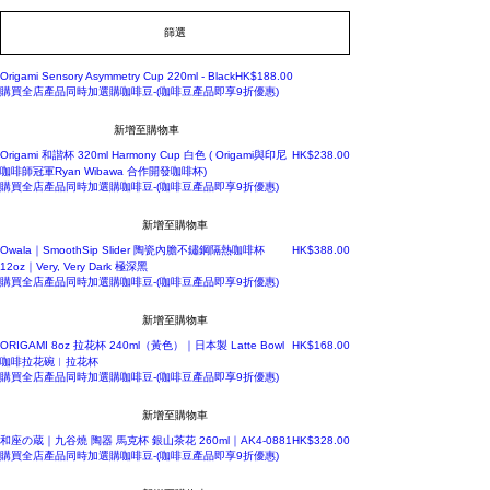
篩選
價格
Origami Sensory Asymmetry Cup 220ml - Black
HK$188.00
購買全店產品同時加選購咖啡豆-(咖啡豆產品即享9折優惠)
新增至購物車
價格
Origami 和諧杯 320ml Harmony Cup 白色 ( Origami與印尼
HK$238.00
咖啡師冠軍Ryan Wibawa 合作開發咖啡杯)
購買全店產品同時加選購咖啡豆-(咖啡豆產品即享9折優惠)
新增至購物車
價格
Owala｜SmoothSip Slider 陶瓷內膽不鏽鋼隔熱咖啡杯
HK$388.00
12oz｜Very, Very Dark 極深黑
購買全店產品同時加選購咖啡豆-(咖啡豆產品即享9折優惠)
新增至購物車
240ml拉花杯
價格
ORIGAMI 8oz 拉花杯 240ml（黃色）｜日本製 Latte Bowl
HK$168.00
咖啡拉花碗︳拉花杯
購買全店產品同時加選購咖啡豆-(咖啡豆產品即享9折優惠)
新增至購物車
價格
和座の蔵｜九谷燒 陶器 馬克杯 銀山茶花 260ml｜AK4-0881
HK$328.00
購買全店產品同時加選購咖啡豆-(咖啡豆產品即享9折優惠)