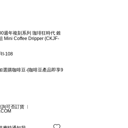
- 100週年複刻系列 珈琲狂時代 錐
 Coffee Dripper (CKJF-
I-108
選購咖啡豆-(咖啡豆產品即享9
 查詢可否訂貨 ︳
.COM
供應時通知我