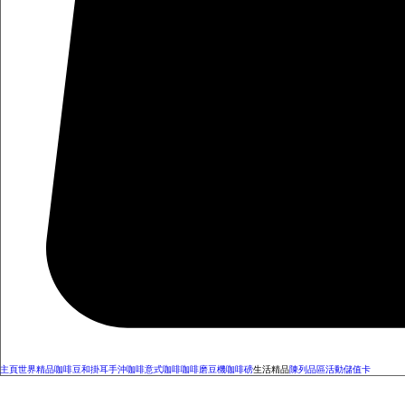
主頁
世界精品咖啡豆和掛耳
手沖咖啡
意式咖啡
咖啡磨豆機
咖啡磅
生活精品
陳列品區
活動
儲值卡