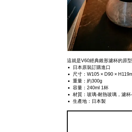
這就是V60經典錐形濾杯的原
日本原裝訂購進口
尺寸：W105 × D90 × H119
重量：約300g
容量：240ml 1杯
材質：玻璃-耐熱玻璃，濾杯
生產地：日本製