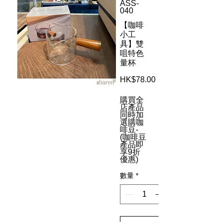
ASS-
040
【咖啡
小工
具】雙
咀特色
量杯
HK$78.00
價
格
購買全
店產品
同時加
選購咖
啡豆-
(咖啡豆
產品即
享9折
優惠)
數量
*