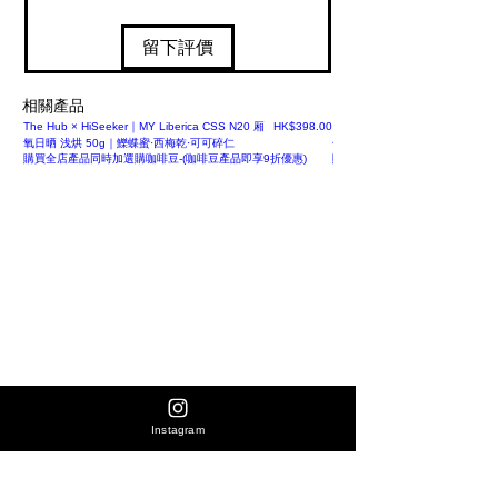
留下評價
相關產品
價格
The Hub × HiSeeker｜MY Liberica CSS N20 厢
HK$398.00
【新產品】Fellow Opus 2 錐形
氧日晒 浅烘 50g｜鱳蝶蜜·西梅乾·可可碎仁
色 香港行貨
購買全店產品同時加選購咖啡豆-(咖啡豆產品即享9折優惠)
購買全店產品同時加選購咖啡豆-(
Instagram