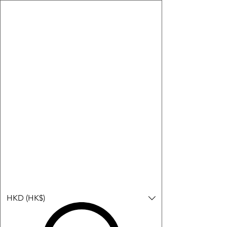
購物小教學:
-顯示「新增購物車」＝ 店內或倉庫有現貨，可即日或短期內寄
出。
-顯示「預購」＝ 暫時沒有現貨，但可以為你向供應商訂貨，頁面
會標示預計到貨日期供參考。
-顯示「無庫存」＝ 商品曾經有售，但目前無法再補貨，因此暫時
不能購買或預訂。
登入
HKD (HK$)