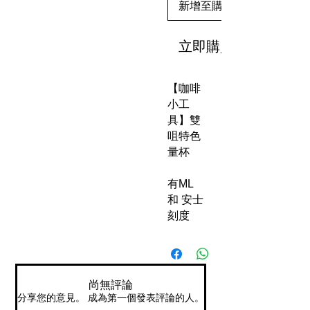
新增至購物車
立即購買
【咖啡
小工
具】雙
咀特色
量杯
有ML
和 安士
刻度
尚無評論
分享您的意見。 成為第一個發表評論的人。