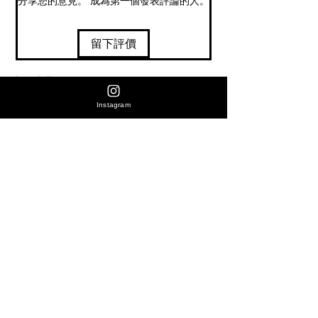
分享您的意見。 成為第一個發表評論的人。
留下評價
相關產品
價格
The Hub × HiSeeker｜MY Liberica CSS N20 厢
HK$398.00
【新產品】Fellow Opus 2 錐形
Instagram
氧日晒 浅烘 50g｜鱳蝶蜜·西梅乾·可可碎仁
色 香港行貨
購買全店產品同時加選購咖啡豆-(咖啡豆產品即享9折優惠)
購買全店產品同時加選購咖啡豆-(