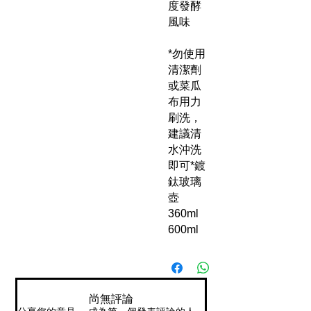
度發酵
風味
*勿使用
清潔劑
或菜瓜
布用力
刷洗，
建議清
水沖洗
即可*鍍
鈦玻璃
壺
360ml
600ml
尚無評論