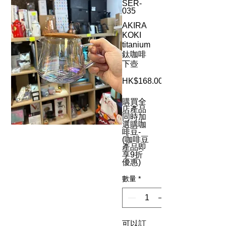
SER-
035
AKIRA
KOKI
titanium
鈦咖啡
下壺
HK$168.00
購買全
店產品
同時加
選購咖
啡豆-
(咖啡豆
產品即
享9折
優惠)
數量
*
可以訂