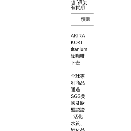
貨, 但未
有貨期
預購
AKIRA
KOKI
titanium
鈦咖啡
下壺
全球專
利商品
通過
SGS美
國及歐
盟認證
–活化
水質、
醇化品