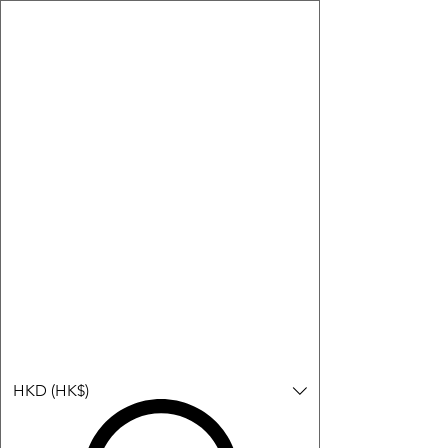
購物小教學:
-顯示「新增購物車」＝ 店內或倉庫有現貨，可即日或短期內寄
出。
-顯示「預購」＝ 暫時沒有現貨，但可以為你向供應商訂貨，頁面
會標示預計到貨日期供參考。
-顯示「無庫存」＝ 商品曾經有售，但目前無法再補貨，因此暫時
不能購買或預訂。
登入
HKD (HK$)