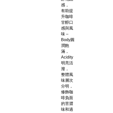
感，
有助提
升咖啡
甘醇口
感與風
味 –
Body圓
潤飽
滿，
Acidity
明亮活
潑，
整體風
味層次
分明，
修飾咖
啡負面
的苦澀
味和過