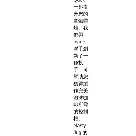
一起提
升您的
拿鐵體
驗。我
們與
Irvine
聯手創
新了一
種投
手，可
幫助您
獲得製
作完美
泡沫咖
啡所需
的控制
權。
Nasty
Jug 的