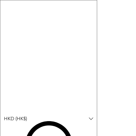
購物小教學:
-顯示「新增購物車」＝ 店內或倉庫有現貨，可即日或短期內寄
出。
-顯示「預購」＝ 暫時沒有現貨，但可以為你向供應商訂貨，頁面
會標示預計到貨日期供參考。
-顯示「無庫存」＝ 商品曾經有售，但目前無法再補貨，因此暫時
不能購買或預訂。
登入
HKD (HK$)