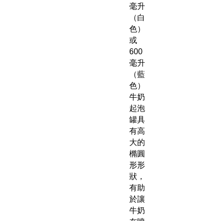
毫升
（白
色）
或
600
毫升
（藍
色）
牛奶
起泡
罐具
有高
大的
橢圓
形形
狀，
有助
於讓
牛奶