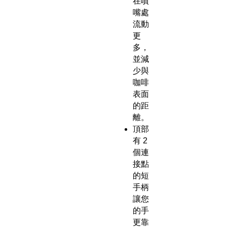
在噴
嘴處
流動
更
多，
並減
少與
咖啡
表面
的距
離。
頂部
有 2
個連
接點
的短
手柄
讓您
的手
更靠