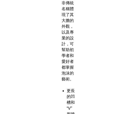
非傳統
名稱體
現了其
大膽的
外觀，
以及專
業的設
計，可
幫助初
學者和
愛好者
都掌握
泡沫的
藝術。
更長
的凹
槽和
“V”