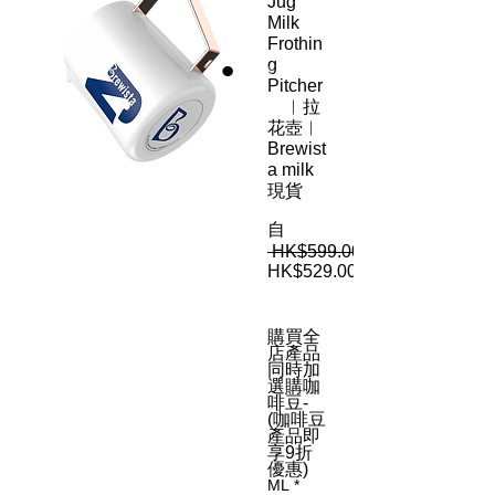
Jug
Milk
Frothin
g
Pitcher
︳拉
花壺︳
Brewist
a milk
現貨
自
 HK$599.00 
HK$529.00
促
銷
購買全
價
店產品
格
同時加
選購咖
啡豆-
(咖啡豆
產品即
享9折
優惠)
ML
*