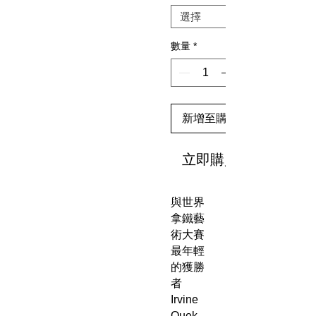
數量
*
新增至購物車
立即購買
與世界
拿鐵藝
術大賽
最年輕
的獲勝
者
Irvine
Quek