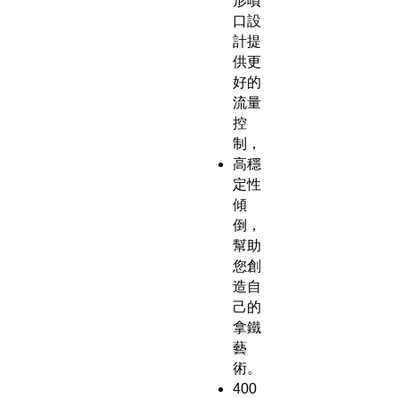
形噴
口設
計提
供更
好的
流量
控
制，
高穩
定性
傾
倒，
幫助
您創
造自
己的
拿鐵
藝
術。
400