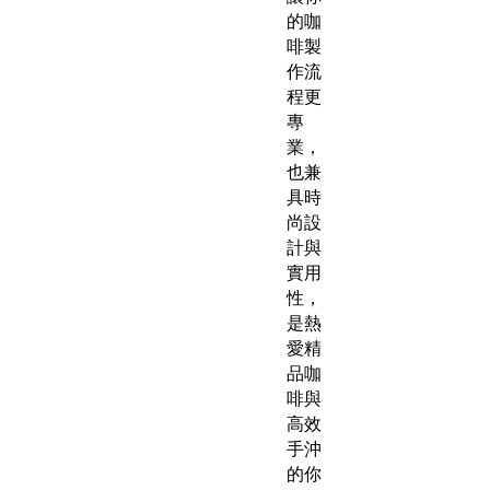
的咖
啡製
作流
程更
專
業，
也兼
具時
尚設
計與
實用
性，
是熱
愛精
品咖
啡與
高效
手沖
的你