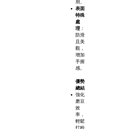
用。
表面
特殊
處
理
：
防滑
且美
觀，
增加
手握
感。
優勢
總結
強化
磨豆
效
率，
輕鬆
打粉