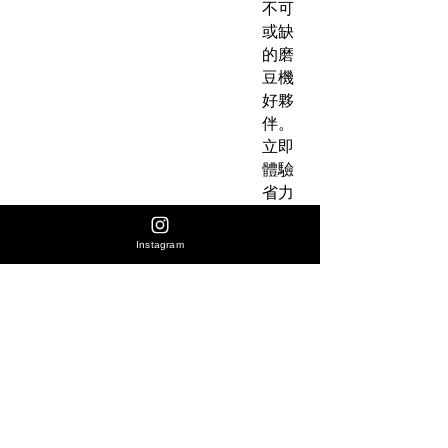
不可
或缺
的磨
豆機
好夥
伴。
立即
體驗
省力
高效
與極
Instagram
致手
感！
產品
注意
地方
**需配
如需
合原把