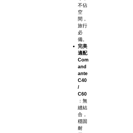
不佔
空
間，
旅行
必
備。
完美
適配
Com
and
ante
C40
/
C60
：無
縫結
合，
穩固
耐