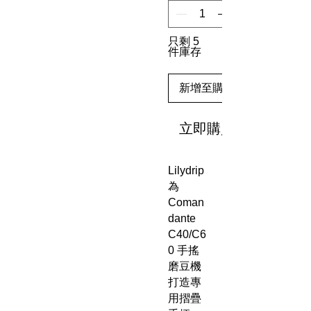
只剩 5
件庫存
新增至購物車
立即購買
Lilydrip
為
Coman
dante
C40/C6
0 手搖
磨豆機
打造專
用摺疊