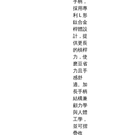
手柄，
採用專
利 L 形
鈦合金
桿體設
計，提
供更長
的槓桿
力，使
磨豆省
力且手
感舒
適。加
長手柄
結構兼
顧力學
與人體
工學，
並可摺
疊收