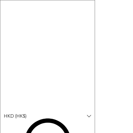
購物小教學:
-顯示「新增購物車」＝ 店內或倉庫有現貨，可即日或短期內寄
出。
-顯示「預購」＝ 暫時沒有現貨，但可以為你向供應商訂貨，頁面
會標示預計到貨日期供參考。
-顯示「無庫存」＝ 商品曾經有售，但目前無法再補貨，因此暫時
不能購買或預訂。
登入
HKD (HK$)