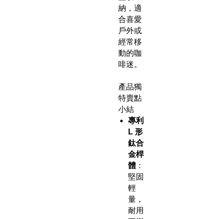
納，適
合喜愛
戶外或
經常移
動的咖
啡迷。
產品獨
特賣點
小結
專利
L 形
鈦合
金桿
體
：
堅固
輕
量，
耐用