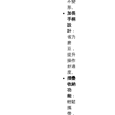
不變
形。
加長
手柄
設
計
：
省力
磨
豆，
提升
操作
舒適
度。
摺疊
收納
功
能
：
輕鬆
攜
帶，