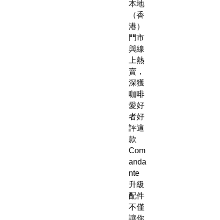
本地
（香
港）
門市
與線
上熱
賣，
深獲
咖啡
愛好
者好
評這
款
Com
anda
nte
升級
配件
不僅
讓你