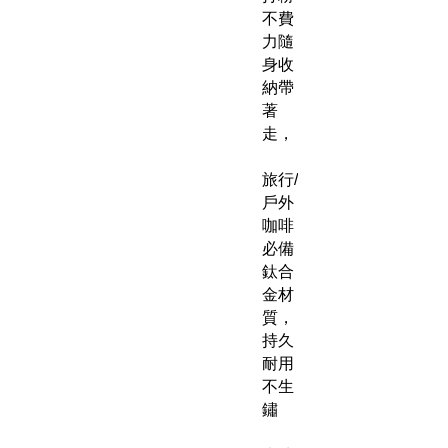
不費
力隨
身收
納帶
著
走，
旅行/
戶外
咖啡
必備
鈦合
金材
質，
持久
耐用
不生
鏽