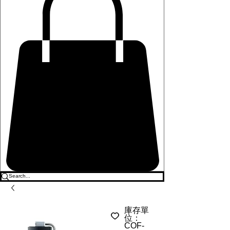
庫存單
位：
COF-