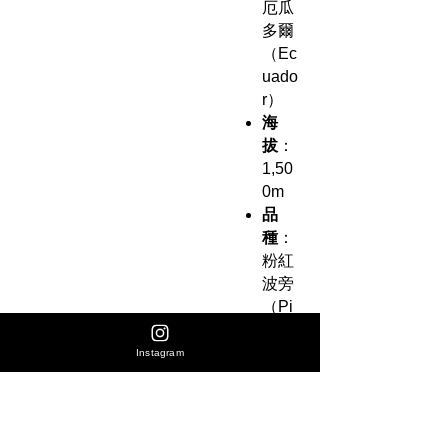
厄瓜
多爾
（Ec
uado
r）
海
拔
：
1,50
0m
品
種
：
粉紅
波旁
（Pi
nk
Bour
Instagram
bon
）
處理
法
：