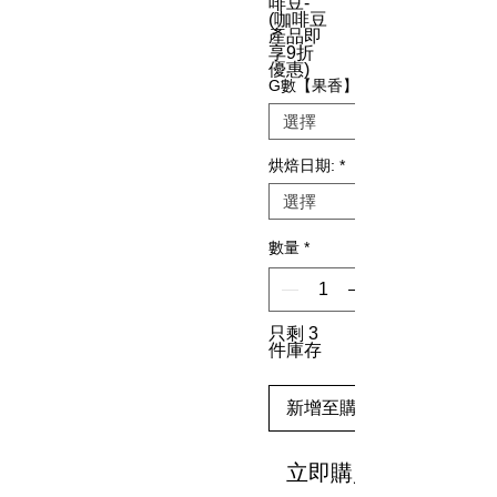
啡豆-
(咖啡豆
產品即
享9折
優惠)
G數【果香】
烘焙日期:
*
數量
*
只剩 3
件庫存
新增至購物車
立即購買