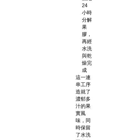
24
小時
分解
果
膠，
再經
水洗
與乾
燥完
成
這一連
串工序
造就了
濃郁多
汁的果
實風
味，同
時保留
了水洗