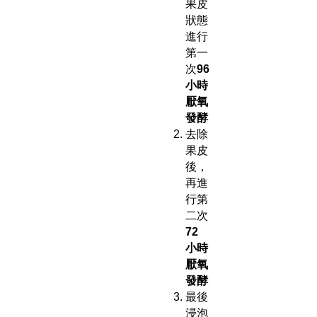
果皮
狀態
進行
第一
次
96
小時
厭氧
發酵
去除
果皮
後，
再進
行第
二次
72
小時
厭氧
發酵
最後
浸泡