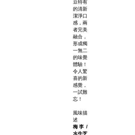
豆特有
的清新
潔淨口
感，兩
者完美
融合，
形成獨
一無二
的味覺
體驗！
令人驚
喜的新
感覺，
一試難
忘！
風味描
述
梅 李 /
水牛芝