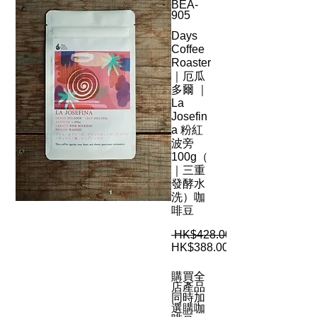
BEA-
905
Days
Coffee
Roaster
｜厄瓜
多爾 ｜
La
Josefin
a 粉紅
波旁
100g（
｜三重
發酵水
洗）咖
啡豆
 HK$428.00 
HK$388.00
購買全
店產品
同時加
選購咖