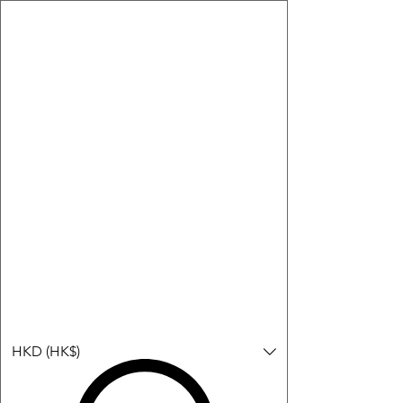
購物小教學:
-顯示「新增購物車」＝ 店內或倉庫有現貨，可即日或短期內寄
出。
-顯示「預購」＝ 暫時沒有現貨，但可以為你向供應商訂貨，頁面
會標示預計到貨日期供參考。
-顯示「無庫存」＝ 商品曾經有售，但目前無法再補貨，因此暫時
不能購買或預訂。
登入
HKD (HK$)