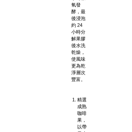
氧發
酵，最
後浸泡
約 24
小時分
解果膠
後水洗
乾燥，
使風味
更為乾
淨層次
豐富。
精選
成熟
咖啡
果，
以帶