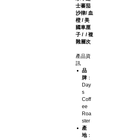
士蕃茄
沙律/ 血
橙 / 美
國車厘
子 / / 複
雜層次
產品資
訊
品
牌
：
Day
s
Coff
ee
Roa
ster
產
地
：