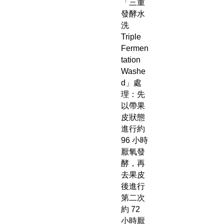
「三重
發酵水
洗
Triple
Fermen
tation
Washe
d」處
理：先
以帶果
皮狀態
進行約
96 小時
厭氧發
酵，再
去果皮
後進行
第二次
約 72
小時厭