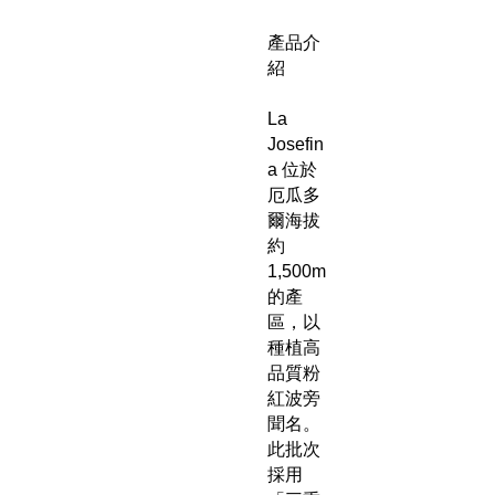
產品介
紹
La
Josefin
a 位於
厄瓜多
爾海拔
約
1,500m
的產
區，以
種植高
品質粉
紅波旁
聞名。
此批次
採用