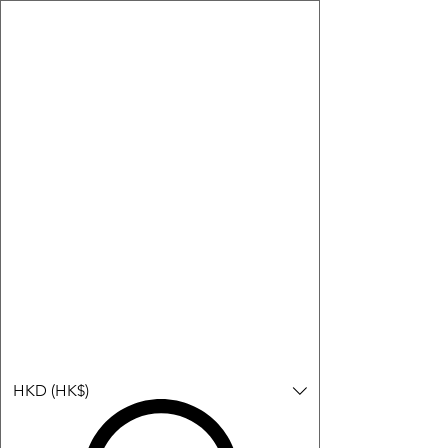
購物小教學:
-顯示「新增購物車」＝ 店內或倉庫有現貨，可即日或短期內寄
出。
-顯示「預購」＝ 暫時沒有現貨，但可以為你向供應商訂貨，頁面
會標示預計到貨日期供參考。
-顯示「無庫存」＝ 商品曾經有售，但目前無法再補貨，因此暫時
不能購買或預訂。
登入
HKD (HK$)