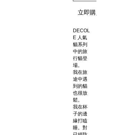
立即購買
DECOL
E 人氣
貓系列
中的旅
行貓登
場。
我在旅
途中遇
到的貓
也很放
鬆。
我在杯
子的邊
緣打瞌
睡。對
已經防