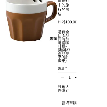
貓系列
中的旅
行的黑
貓
HK$100.00
購買全
店產品
同時加
選購咖
啡豆-
(咖啡豆
產品即
享9折
優惠)
數量
*
只剩 3
件庫存
新增至購物車