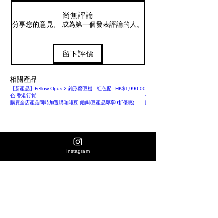
購
材質] 陶
尚無評論
分享您的意見。 成為第一個發表評論的人。
瓷
*
不可微
留下評價
波
相關產品
價格
【新產品】Fellow Opus 2 錐形磨豆機 - 紅色配
HK$1,990.00
【新產品】Fellow Opus 2 錐形
色 香港行貨
色 香港行貨
購買全店產品同時加選購咖啡豆-(咖啡豆產品即享9折優惠)
購買全店產品同時加選購咖啡豆-(
Instagram