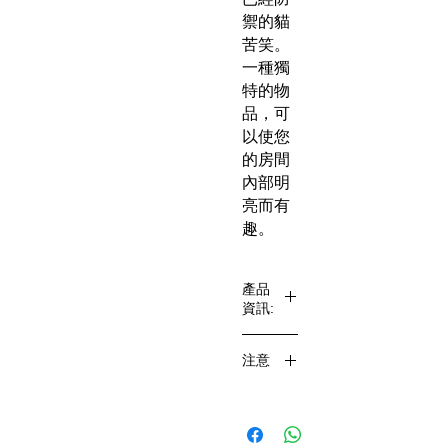
禦的貓
苦笑。
一種獨
特的物
品，可
以使您
的房間
內部明
亮而有
趣。
產品
資訊:
[尺寸]約
注意
88 x
115 x
有小量
h98mm
花, 有要
[
求者勿