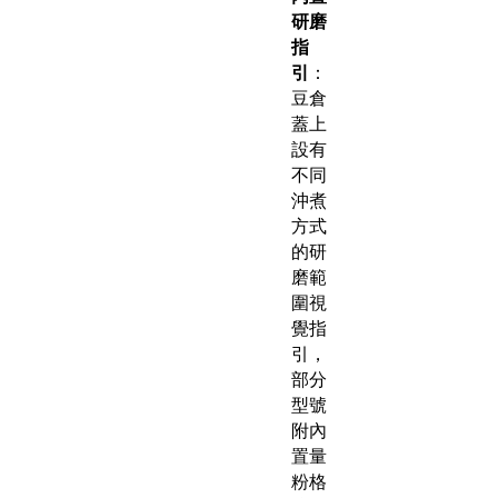
研磨
指
引
：
豆倉
蓋上
設有
不同
沖煮
方式
的研
磨範
圍視
覺指
引，
部分
型號
附內
置量
粉格