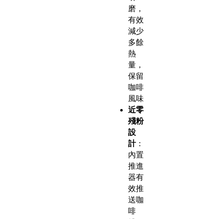
磨，
有效
減少
多餘
熱
量，
保留
咖啡
風味
近零
殘粉
設
計
：
內置
推進
器有
效推
送咖
啡