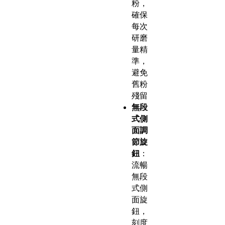
粉，
確保
每次
研磨
量精
準，
避免
舊粉
殘留
無段
式側
面調
節旋
鈕
：
流暢
無段
式側
面旋
鈕，
刻度