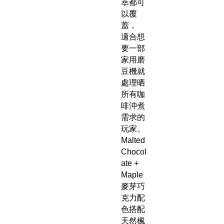
萃都可
以覆
蓋，
適合想
要一部
家用磨
豆機就
處理晒
所有咖
啡沖煮
需求的
玩家。
Malted
Chocol
ate +
Maple
麥芽巧
克力配
色搭配
天然楓