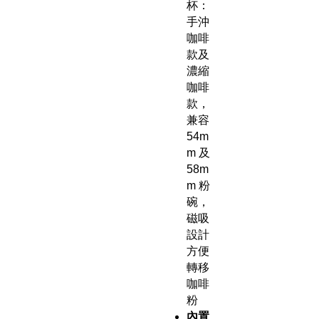
杯：
手沖
咖啡
款及
濃縮
咖啡
款，
兼容
54m
m 及
58m
m 粉
碗，
磁吸
設計
方便
轉移
咖啡
粉
內置