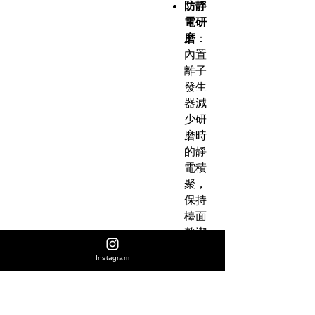
防靜
電研
磨
：
內置
離子
發生
器減
少研
磨時
的靜
電積
聚，
保持
檯面
整潔
Instagram
產品規
格
刀
盤：