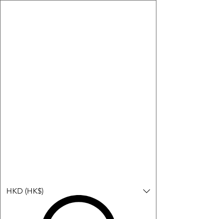
購物小教學:
-顯示「新增購物車」＝ 店內或倉庫有現貨，可即日或短期內寄
出。
-顯示「預購」＝ 暫時沒有現貨，但可以為你向供應商訂貨，頁面
會標示預計到貨日期供參考。
-顯示「無庫存」＝ 商品曾經有售，但目前無法再補貨，因此暫時
不能購買或預訂。
登入
HKD (HK$)