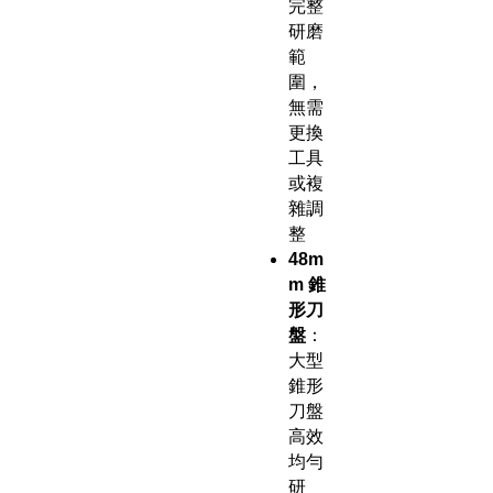
完整
研磨
範
圍，
無需
更換
工具
或複
雜調
整
48m
m 錐
形刀
盤
：
大型
錐形
刀盤
高效
均勻
研