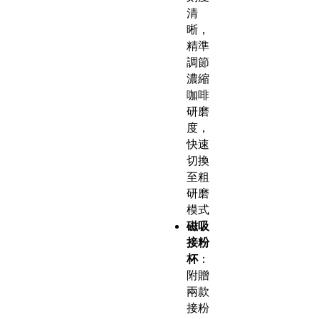
清
晰，
精準
調節
濃縮
咖啡
研磨
度，
快速
切換
至粗
研磨
模式
磁吸
接粉
杯
：
附贈
兩款
接粉