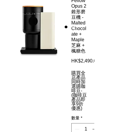
Fellow
Opus 2
錐形磨
豆機 -
Malted
Chocol
ate +
Maple
芝麻 +
楓糖色
HK$2,490.00
購買全
店產品
同時加
選購咖
啡豆-
(咖啡豆
產品即
享9折
優惠)
數量
*