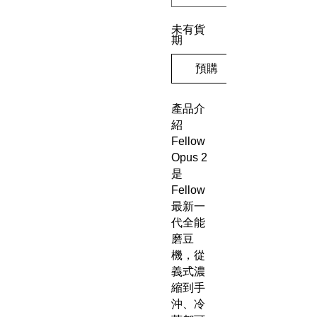
未有貨
期
預購
產品介
紹
Fellow
Opus 2
是
Fellow
最新一
代全能
磨豆
機，從
義式濃
縮到手
沖、冷