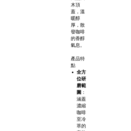
木頂
蓋，溫
暖醇
厚，散
發咖啡
的香醇
氣息。
產品特
點
全方
位研
磨範
圍
：
涵蓋
濃縮
咖啡
至冷
萃的