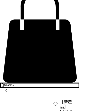
【新產
品】