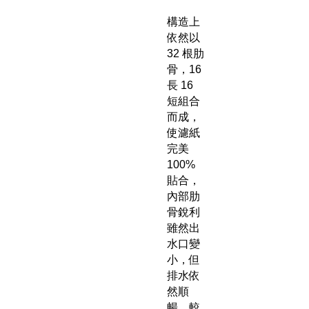
構造上
依然以
32 根肋
骨，16
長 16
短組合
而成，
使濾紙
完美
100%
貼合，
內部肋
骨銳利
雖然出
水口變
小，但
排水依
然順
暢，較