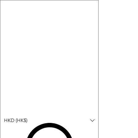
購物小教學:
-顯示「新增購物車」＝ 店內或倉庫有現貨，可即日或短期內寄
出。
-顯示「預購」＝ 暫時沒有現貨，但可以為你向供應商訂貨，頁面
會標示預計到貨日期供參考。
-顯示「無庫存」＝ 商品曾經有售，但目前無法再補貨，因此暫時
不能購買或預訂。
登入
HKD (HK$)