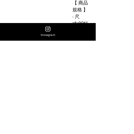
【 商品
規格 】
‧ 尺
寸:80*1
1mm
Instagram
‧ 材質：
骨瓷
（有田
燒）
‧ 產品重
量：約
310g
‧ 建議用
量：1-2
杯份
‧ 產地：
日本