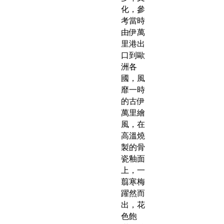
化，參
考當時
由伊萬
里港出
口到歐
洲各
國，風
靡一時
的古伊
萬里繪
風，在
高溫燒
製的骨
瓷釉面
上，一
翦寒梅
躍然而
出，花
色飽