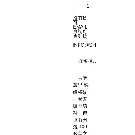
沒有貨,
可
EMAIL
查詢可
否訂貨
︳
INFO@SHAREN8.COM
在恢復供應時通知我
「古伊
萬里 錦
繪梅紋
」骨瓷
咖啡濾
杯，傳
承有田
燒 400
多年文