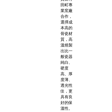
田町專
業窯廠
合作，
選擇成
本高的
骨瓷材
質，高
溫燒製
出比一
般瓷器
純白、
硬度
高、厚
度薄、
透光性
佳，更
具有良
好的保
溫性。