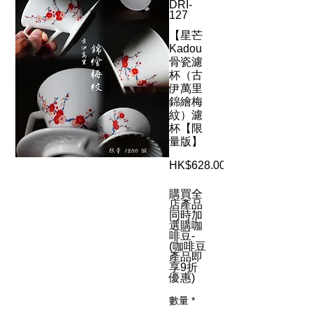
DRI-
127
【星芒
Kadou
骨瓷濾
杯（古
伊萬里
錦繪梅
紋）濾
杯【限
量版】
HK$628.00
購買全
店產品
同時加
選購咖
啡豆-
(咖啡豆
產品即
享9折
優惠)
數量
*