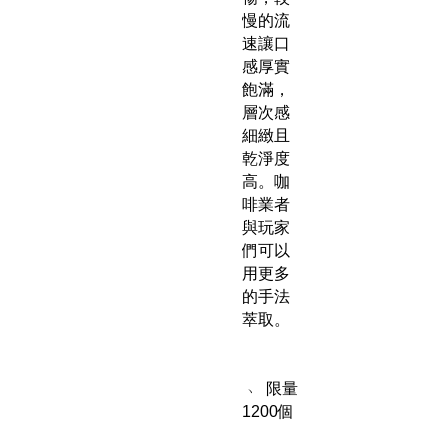
慢的流
速讓口
感厚實
飽滿，
層次感
細緻且
乾淨度
高。咖
啡業者
與玩家
們可以
用更多
的手法
萃取。
﹆ 限量
1200個