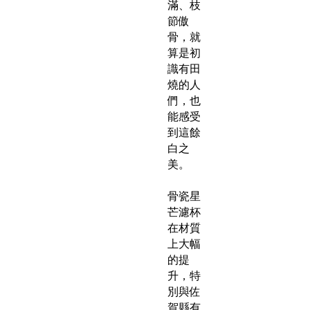
滿、枝
節傲
骨，就
算是初
識有田
燒的人
們，也
能感受
到這餘
白之
美。
骨瓷星
芒濾杯
在材質
上大幅
的提
升，特
別與佐
賀縣有